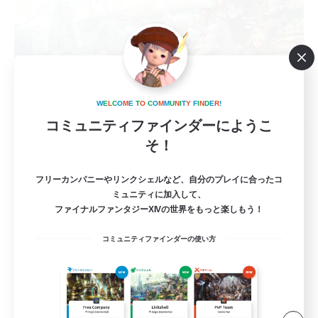
W
E
L
C
O
M
E
T
O
C
O
M
M
U
N
I
T
Y
F
I
N
D
E
R
!
コミュニティファインダーにようこ
Sonneries
そ！
追加メンバー募集
Mana
フリーカンパニーやリンクシェルなど、自分のプレイに合ったコ
10
ミュニティに加入して、
募集人数
ファイナルファンタジーXIVの世界をもっと楽しもう！
VCメイン
コミュニティファインダーの使い方
まったりゆっくり楽しむ
なんでも楽しむ