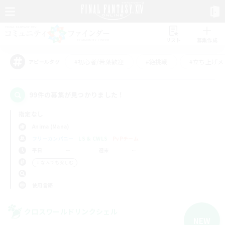
リスト
募集作成
#初心者/若葉歓迎
#絶挑戦
#立ち上げメ
アピールタグ
99件の募集が見つかりました！
指定なし
Anima (Mana)
フリーカンパニー
LS & CWLS
PvPチーム
平日
週末
＃なんでも楽しむ
使用言語
クロスワールドリンクシェル
NEW