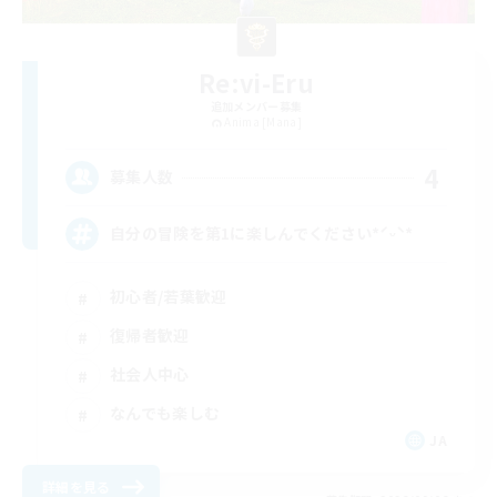
Re:vi-Eru
追加メンバー募集
Anima [Mana]
4
募集人数
自分の冒険を第1に楽しんでください*ˊᵕˋ*
初心者/若葉歓迎
復帰者歓迎
社会人中心
なんでも楽しむ
JA
詳細を見る