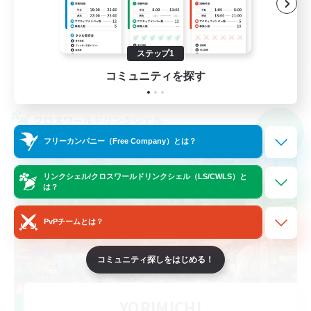
雑談
体験歓迎
JA
ステップ1
コミュニティを探す
詳細を見る
募集期間: 2026/09/07 まで
クロスワールドリンクシェル
NEW
フリーカンパニー（Free Company）とは？
リンクシェル/クロスワールドリンクシェル（LS/CWLS）と
は？
PvPチームとは？
コミュニティ探しをはじめる！
YORIMICHI