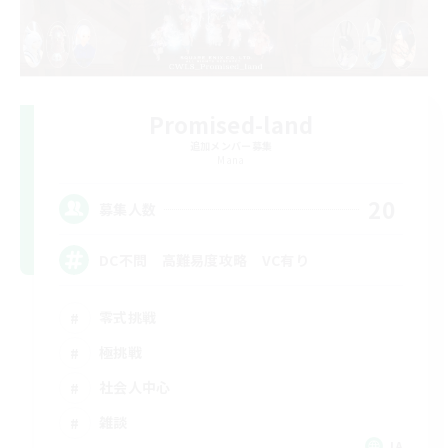
Promised-land
追加メンバー募集
Mana
20
募集人数
DC不問 高難易度攻略 VC有り
零式挑戦
極挑戦
社会人中心
雑談
JA