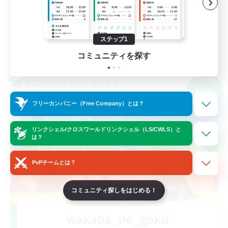
極挑戦
JA
ステップ1
詳細を見る
コミュニティを探す
募集期間: 2026/09/08 まで
クロスワールドリンクシェル
NEW
フリーカンパニー（Free Company）とは？
リンクシェル/クロスワールドリンクシェル（LS/CWLS）と
は？
PvPチームとは？
コミュニティ探しをはじめる！
wakaba_de_goku