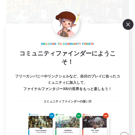
W
E
L
C
O
M
E
T
O
C
O
M
M
U
N
I
T
Y
F
I
N
D
E
R
!
コミュニティファインダーにようこ
with smile
そ！
追加メンバー募集
Anima [Mana]
フリーカンパニーやリンクシェルなど、自分のプレイに合ったコ
2
募集人数
ミュニティに加入して、
ファイナルファンタジーXIVの世界をもっと楽しもう！
初めてのFC選びに VC無し
コミュニティファインダーの使い方
初心者/若葉歓迎
社会人中心
ハウジング