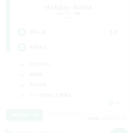
Holiday-AOMA
追加メンバー募集
Mana
10
募集人数
青魔道士
社会人中心
極挑戦
零式挑戦
クリア目指して頑張る
JA
詳細を見る
募集期間: 2026/09/06 まで
クロスワールドリンクシェル