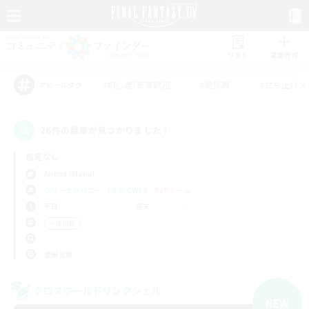
リスト
募集作成
#初心者/若葉歓迎
#絶挑戦
#立ち上げメ
アピールタグ
26件の募集が見つかりました！
指定なし
Anima (Mana)
フリーカンパニー
LS & CWLS
PvPチーム
平日
週末
＃極挑戦
使用言語
クロスワールドリンクシェル
NEW