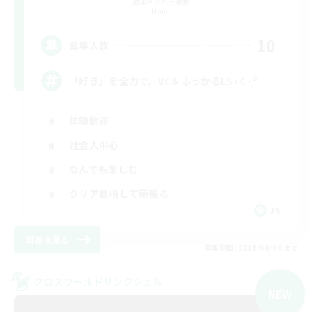
追加メンバー募集
Mana
10
募集人数
「好き」を全力で。VC＆ふっかるLS⋆☾·̩͙꙳
体験歓迎
社会人中心
なんでも楽しむ
クリア目指して頑張る
JA
詳細を見る
募集期間: 2026/09/06 まで
クロスワールドリンクシェル
NEW