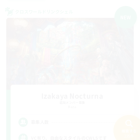
クロスワールドリンクシェル
NEW
Izakaya Nocturna
追加メンバー募集
Mana
5
募集人数
検索する
235件
VC有り、自由なスタイルのCWLSです