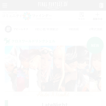
リスト
募集作成
#初心者/若葉歓迎
#絶挑戦
#零式挑戦
アピールタグ
クロスワールドリンクシェル
NEW
LateNight