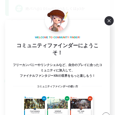
絶バハ@1 D1orD3 p2もしくはp3か
絶挑戦
社会人中心
W
E
L
C
O
M
E
T
O
C
O
M
M
U
N
I
T
Y
F
I
N
D
E
R
!
クリア目指して頑張る
コミュニティファインダーにようこ
初心者/若葉歓迎
そ！
JA
フリーカンパニーやリンクシェルなど、自分のプレイに合ったコ
詳細を見る
募集期間: 2026/09/06 まで
ミュニティに加入して、
ファイナルファンタジーXIVの世界をもっと楽しもう！
クロスワールドリンクシェル
コミュニティファインダーの使い方