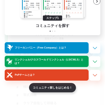
ステップ1
コミュニティを探す
Holiday-AOMA
追加メンバー募集
Mana
フリーカンパニー（Free Company）とは？
10
募集人数
リンクシェル/クロスワールドリンクシェル（LS/CWLS）と
は？
青魔道士
PvPチームとは？
社会人中心
極挑戦
コミュニティ探しをはじめる！
零式挑戦
クリア目指して頑張る