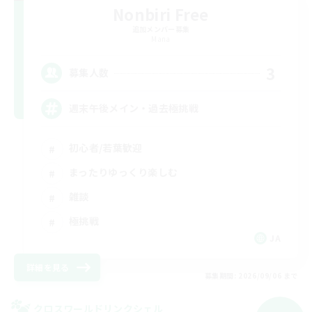
Nonbiri Free
追加メンバー募集
Mana
3
募集人数
週末午後メイン・過去極挑戦
初心者/若葉歓迎
まったりゆっくり楽しむ
雑談
極挑戦
JA
詳細を見る
募集期間: 2026/09/06 まで
クロスワールドリンクシェル