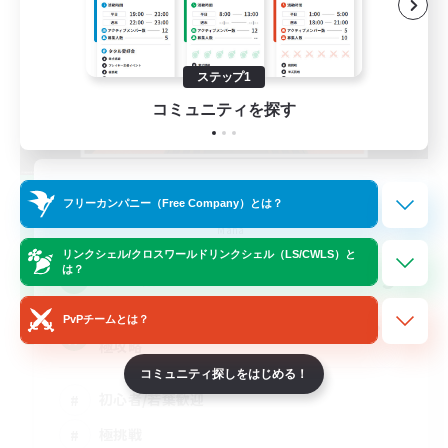
ステップ1
コミュニティを探す
O-Mu-Tsu
フリーカンパニー（Free Company）とは？
追加メンバー募集
Mana
リンクシェル/クロスワールドリンクシェル（LS/CWLS）と
は？
5
募集人数
PvPチームとは？
フリトラ/若葉/高難度初心者限定募集！ゆるく
極攻略
コミュニティ探しをはじめる！
初心者/若葉歓迎
極挑戦