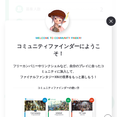
2
募集人数
初零式/絶も可！
立ち上げメンバー募集
W
E
L
C
O
M
E
T
O
C
O
M
M
U
N
I
T
Y
F
I
N
D
E
R
!
コミュニティファインダーにようこ
初心者/若葉歓迎
そ！
零式挑戦
絶挑戦
フリーカンパニーやリンクシェルなど、自分のプレイに合ったコ
JA
ミュニティに加入して、
ファイナルファンタジーXIVの世界をもっと楽しもう！
詳細を見る
募集期間: 2026/09/08 まで
コミュニティファインダーの使い方
クロスワールドリンクシェル
NEW