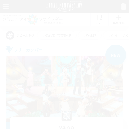
リスト
募集作成
#初心者/若葉歓迎
#絶挑戦
#立ち上げメ
アピールタグ
フリーカンパニー
NEW
xana