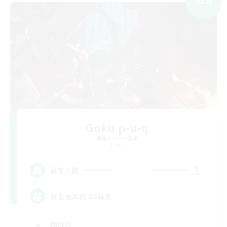
NEW
Goku p-u-q
追加メンバー募集
Mana
1
募集人数
黄金極周回 D3募集
極挑戦