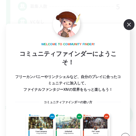
5
募集人数
VCなし
まったりゆっくり楽しむ
W
E
L
C
O
M
E
T
O
C
O
M
M
U
N
I
T
Y
F
I
N
D
E
R
!
社会人中心
コミュニティファインダーにようこ
なんでも楽しむ
そ！
雑談
フリーカンパニーやリンクシェルなど、自分のプレイに合ったコ
JA
ミュニティに加入して、
ファイナルファンタジーXIVの世界をもっと楽しもう！
詳細を見る
募集期間: 2026/09/09 まで
コミュニティファインダーの使い方
クロスワールドリンクシェル
NEW