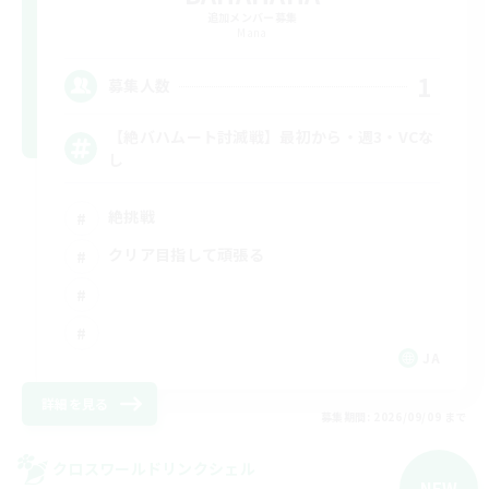
追加メンバー募集
Mana
1
募集人数
【絶バハムート討滅戦】最初から・週3・VCな
し
絶挑戦
クリア目指して頑張る
JA
詳細を見る
募集期間: 2026/09/09 まで
クロスワールドリンクシェル
NEW