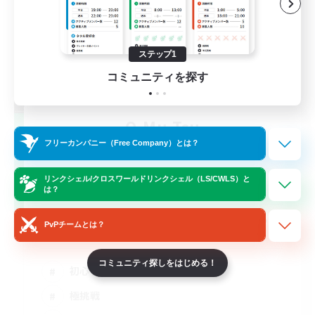
ステップ1
コミュニティを探す
O-Mu-Tsu
追加メンバー募集
フリーカンパニー（Free Company）とは？
Mana
リンクシェル/クロスワールドリンクシェル（LS/CWLS）と
5
募集人数
は？
フリトラ/若葉/高難度初心者限定募集！ゆるく
PvPチームとは？
極攻略
コミュニティ探しをはじめる！
初心者/若葉歓迎
極挑戦