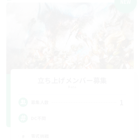
NEW
立ち上げメンバー募集
Mana
1
募集人数
DC不問
零式挑戦