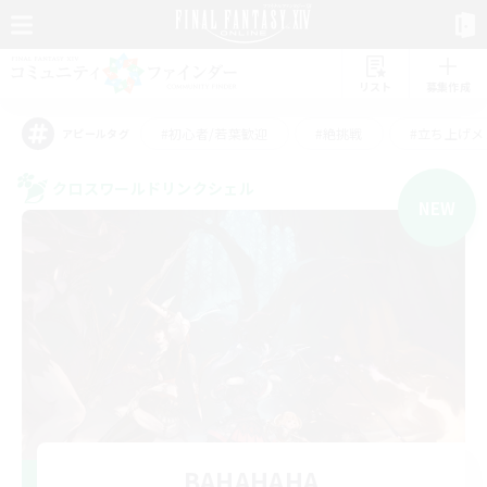
リスト
募集作成
#初心者/若葉歓迎
#絶挑戦
#立ち上げメ
アピールタグ
クロスワールドリンクシェル
NEW
BAHAHAHA