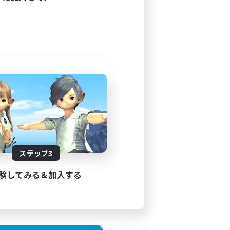
--:--
5
JA
ステップ3
26/08/17 まで
験してみる＆加入する