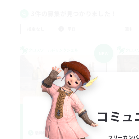
3件の募集が見つかりました！
指定なし
平日
週末
クロスワールドリンクシェル
クロス
NEW
Irodori
コミュ
追加メンバー募集
Mana
活動時間
活
フリーカンパ