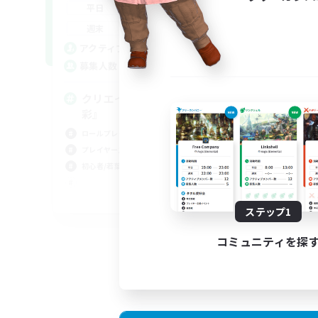
21:00
24:00
平日
平
21:00
24:00
週末
週
7
アクティブメンバー数
ア
3
募集人数
募
クリエイター募集 『劇団
R
彩』
ロー
ロールプレイ
初心
プレイヤー主催イベント
体験
初心者/若葉歓迎
立ち
JA
ステップ1
募集期間: 2026/09/04 まで
コミュニティを探