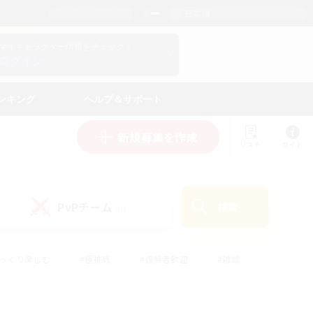
日本語
マイキャラクター情報をチェック！
ログイン
ンキング
ヘルプ＆サポート
新規募集を作成
リスト
ガイド
PvPチーム
検索
(0)
ゆっくり楽しむ
#極挑戦
#復帰者歓迎
#雑談
#ハウジング
#トレジャーハント
#レベリング
#プレイヤー主催イベント