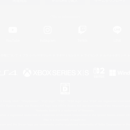
関連商品
e-STOREで購入
ゲームダウンロード
Official Information
YouTube
Instagram
Twitch
LINE
著作権について
プライバシーポリシー
サポートセンター
ライセンス
ルール＆ポリシー
 Family Mark", "PlayStation", "PS5 logo", "PS5", "PS4 logo" and "PS4" are registered trademark
XBOX Sphere mark, the Series X|S logo and XBOX Series X|S are trademarks of the Microsoft gro
Nintendo Switch is a trademark of Nintendo.
ither a registered trademark or trademark of Microsoft Corporation in the United States and/or oth
Mac is a trademark of Apple Inc.
eam and the Steam logo are trademarks and/or registered trademarks of Valve Corporation in the 