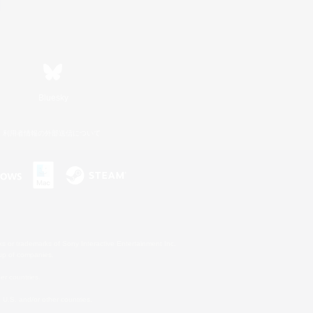
Bluesky
利用者情報の外部送信について
s or trademarks of Sony Interactive Entertainment Inc.
up of companies.
er countries.
U.S. and/or other countries.