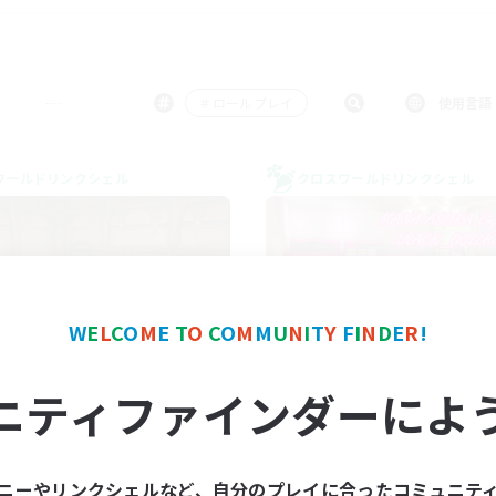
＃ロールプレイ
使用言語
ワールドリンクシェル
クロスワールドリンクシェル
W
E
L
C
O
M
E
T
O
C
O
M
M
U
N
I
T
Y
F
I
N
D
E
R
!
seventh_theory
立ち上げメンバー
ニティファインダーによ
追加メンバー募集
Mana
Mana
活動時間
動時間
ニーやリンクシェルなど、自分のプレイに合ったコミュニテ
22:00
平日