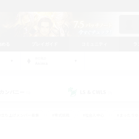
始める
プレイガイド
コミュニティ
ラ
WORLD
Anima
カンパニー
LS & CWLS
(0)
(3)
#立ち上げメンバー募集
#零式挑戦
#社会人中心
#まったり
体験歓迎
#クラフター中心
#ロールプレイ
#ギャザラー中心
ージュプリズム）
#スクリーンショット撮影
#クリア目指して頑張る