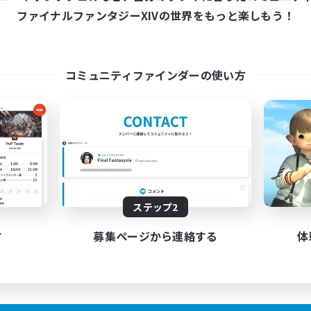
15:00
21:00
日
ファイナルファンタジーXIVの世界をもっと楽しもう！
--:--
週末
13:00
23:00
末
募集人数
8
クティブメンバー数
57
集人数
雑談店
コミュニティファインダーの使い方
プレイヤー主催イベント
Pをしませんか？
雑談
ルプレイ
ロールプレイ
者/若葉歓迎
まったりゆっくり楽しむ
歓迎
上げメンバー募集
JA
ステップ2
募集期間: 2026/08/30 まで
募集期間: 20
す
募集ページから連絡する
体