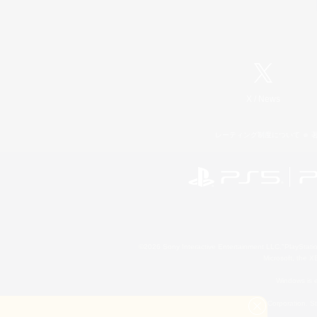
X
/
News
レーティング制度について
©2026 Sony Interactive Entertainment LLC."PlayStation
Microsoft, the 
Windows is e
©2026 Valve Corporation. St