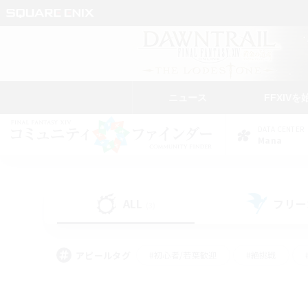
ニュース
FFXIVを
DATA CENTER
Mana
ALL
フリー
(3)
アピールタグ
#初心者/若葉歓迎
#絶挑戦
#学生中心
#なんでも楽しむ
#モブハント
#
#演奏
#ミラプリ（ミラ