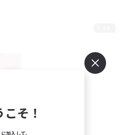
変更
募集
うこそ！
ィに加入して、
1:00