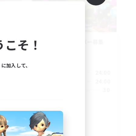
うこそ！
募集
立ち上げメンバー募集
Mana
活動時間
ィに加入して、
1:00
21:00
24:00
平日
--:--
21:00
24:00
週末
5
30
募集人数
お散歩
雑談
初心者/若葉歓迎
体験歓迎
プレイヤー主催イベント