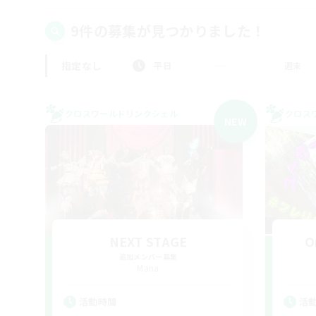
9件の募集が見つかりました！
指定なし
平日
週末
クロスワールドリンクシェル
クロス
NEW
NEXT STAGE
O
追加メンバー募集
Mana
活動時間
活