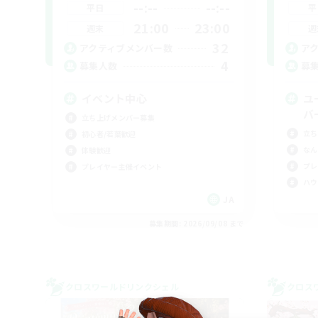
--:--
--:--
平日
平
21:00
23:00
週末
週
32
アクティブメンバー数
ア
4
募集人数
募
イベント中心
ユ
バ
立ち上げメンバー募集
立ち
初心者/若葉歓迎
なん
体験歓迎
プレ
プレイヤー主催イベント
ハウ
JA
募集期間: 2026/09/08 まで
クロスワールドリンクシェル
クロス