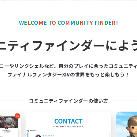
W
E
L
C
O
M
E
T
O
C
O
M
M
U
N
I
T
Y
F
I
N
D
E
R
!
ニティファインダーによ
Sun And Moon
立ち上げメンバー
追加メンバー募集
Mana
Mana
活動時間
ニーやリンクシェルなど、自分のプレイに合ったコミュニテ
動時間
22:00
平日
ファイナルファンタジーXIVの世界をもっと楽しもう！
1:00
24:00
日
--:--
週末
1:00
24:00
末
募集人数
60
クティブメンバー数
コミュニティファインダーの使い方
999
集人数
雑談店
プレイヤー主催イベント
コッテ
雑談
ロールプレイ
でも楽しむ
まったりゆっくり楽しむ