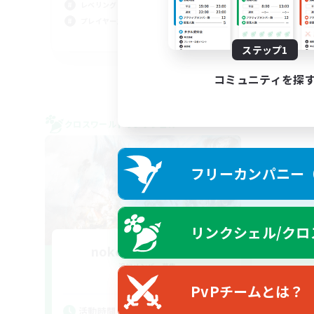
レベリング
プレ
プレイヤー主催イベント
スク
JA
ステップ1
募集期間: 2026/09/03 まで
コミュニティを探
クロスワールドリンクシェル
フリーカンパニー（F
リンクシェル/クロ
noko to manotou
追加メンバー募集
Mana
PvPチームとは？
活動時間