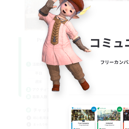
コミュ
Printemps Garden
追加メンバー募集
Mana
フリーカンパ
活動時間
活
20:00
2:00
平日
平
19:00
3:00
週末
週
11
アクティブメンバー数
ア
5
募集人数
募
チャットで盛り上がろう！
ミ
初心者/若葉歓迎
雑談
まったりゆっくり楽しむ
なん