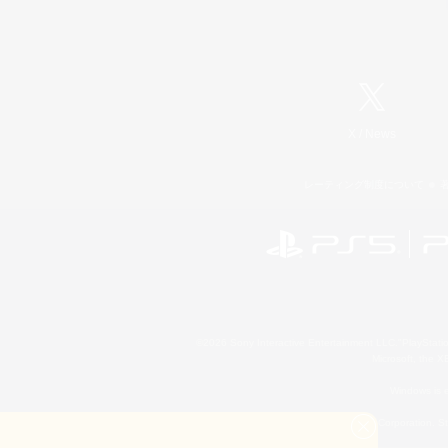
X
/
News
レーティング制度について
©2026 Sony Interactive Entertainment LLC."PlayStation
Microsoft, the 
Windows is e
©2026 Valve Corporation. St