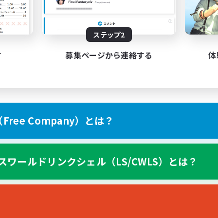
イヤー主催イベント
リーンショット撮影
JA / EN / DE / FR
ステップ2
募集期間: 2026/08/30 まで
募集期間: 20
す
募集ページから連絡する
体
ree Company）とは？
スワールドリンクシェル（LS/CWLS）とは？