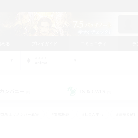
始める
プレイガイド
コミュニティ
ラ
WORLD
Anima
カンパニー
LS & CWLS
(0)
(9)
#立ち上げメンバー募集
#零式挑戦
#社会人中心
#復帰者歓迎
ギャザラー中心
#モブハント
#ロールプレイ
#体験歓迎
レジャーハント
#クリア目指して頑張る
#ミラプリ（ミラージュプリ