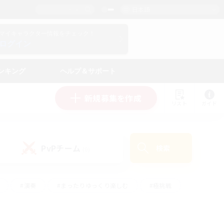
日本語
マイキャラクター情報をチェック！
ログイン
ンキング
ヘルプ＆サポート
新規募集を作成
リスト
ガイド
PvPチーム
検索
(0)
#演奏
#まったりゆっくり楽しむ
#極挑戦
#ハウジング
#レベリング
#クラフター中心
ズム）
#プレイヤー主催イベント