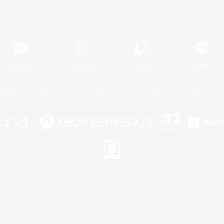
Official Information
YouTube
Instagram
Twitch
LINE
著作権について
プライバシーポリシー
サポートセンター
ライセンス
ルール＆ポリシー
 Family Mark", "PlayStation", "PS5 logo", "PS5", "PS4 logo" and "PS4" are registered trademark
XBOX Sphere mark, the Series X|S logo and XBOX Series X|S are trademarks of the Microsoft gro
Nintendo Switch is a trademark of Nintendo.
ither a registered trademark or trademark of Microsoft Corporation in the United States and/or oth
Mac is a trademark of Apple Inc.
eam and the Steam logo are trademarks and/or registered trademarks of Valve Corporation in the 