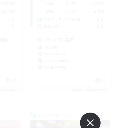
24:00
5:00
4:00
平日
24:00
5:00
4:00
週末
7
15
アクティブメンバー数
3
15
募集人数
劇団
#ヤンコミ実業
社会人中心
なんでも楽しむ
プレイヤー主催イベント
初心者/若葉歓迎
JA
JA
26/09/04 まで
募集期間: 2026/09/03 まで
クロスワールドリンクシェル