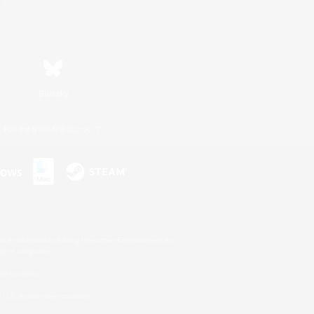
Bluesky
利用者情報の外部送信について
s or trademarks of Sony Interactive Entertainment Inc.
up of companies.
er countries.
U.S. and/or other countries.