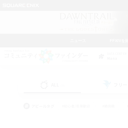
ニュース
FFXIVを
DATA CENTER
Mana
ALL
フリー
(9)
アピールタグ
#初心者/若葉歓迎
#絶挑戦
#雑談
#なんでも楽しむ
#学生中心
#
#スクリーンショット撮影
#ト