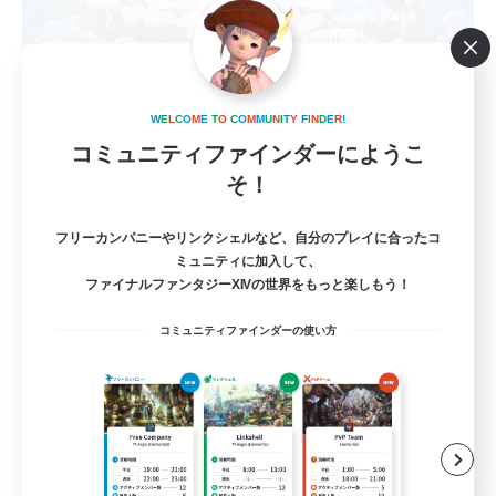
Aura Fave
追加メンバー募集
Mana
W
E
L
C
O
M
E
T
O
C
O
M
M
U
N
I
T
Y
F
I
N
D
E
R
!
コミュニティファインダーにようこ
5
募集人数
そ！
アウラ好きな方の為のアウラ限定LS
フリーカンパニーやリンクシェルなど、自分のプレイに合ったコ
ミュニティに加入して、
ファイナルファンタジーXIVの世界をもっと楽しもう！
まったりゆっくり楽しむ
なんでも楽しむ
コミュニティファインダーの使い方
ミラプリ（ミラージュプリズム）
雑談
JA
詳細を見る