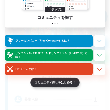
募集期間: 2026/09/02 まで
ステップ1
フリーカンパニー
NEW
コミュニティを探す
フリーカンパニー（Free Company）とは？
リンクシェル/クロスワールドリンクシェル（LS/CWLS）と
は？
PvPチームとは？
fallingaeul
コミュニティ探しをはじめる！
追加メンバー募集
Anima [Mana]
1
募集人数