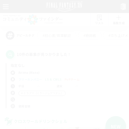
リスト
募集作成
#初心者/若葉歓迎
#絶挑戦
#立ち上げメ
アピールタグ
10件の募集が見つかりました！
指定なし
Anima (Mana)
フリーカンパニー
LS & CWLS
PvPチーム
平日
週末
＃ミラプリ（ミラージュプリズム）
使用言語
クロスワールドリンクシェル
NEW