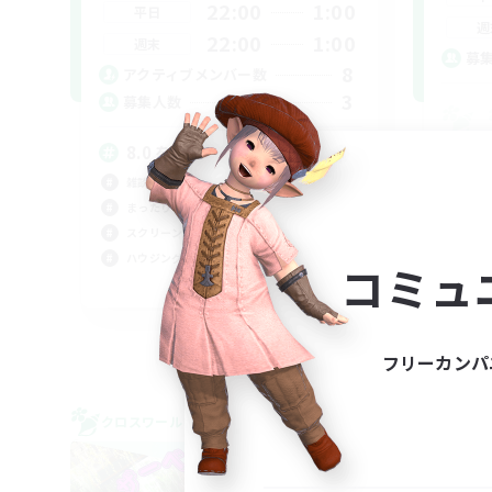
22:00
1:00
平日
週
22:00
1:00
週末
募
8
アクティブメンバー数
3
募集人数
8.0 をだらりと過ごす。VCあり
スク
雑談
ミラ
まったりゆっくり楽しむ
ハウ
スクリーンショット撮影
立ち
ハウジング
コミュ
JA
募集期間: 2026/09/08 まで
フリーカンパ
クロスワールドリンクシェル
クロス
NEW