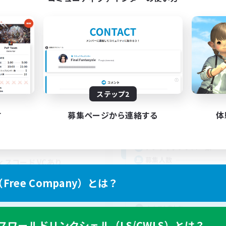
立ち上げメンバー募集
fallingaeul
Mana
追加メンバー募集
Anima [Mana]
ステップ2
動時間
活動時間
19:00
1:00
日
す
募集ページから連絡する
体
19:00
平日
12:00
2:00
末
12:00
週末
5
集人数
アクティブメンバー数
募集人数
ィスコード VCあり
ジング
ree Company）とは？
者/若葉歓迎
人中心
なんでも楽しむ
ハウジング
スワールドリンクシェル（LS/CWLS）とは？