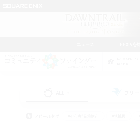
ニュース
FFXIVを
DATA CENTER
Mana
ALL
フリー
(7)
アピールタグ
#初心者/若葉歓迎
#絶挑戦
#雑談
#なんでも楽しむ
#学生中心
#
#スクリーンショット撮影
#ト