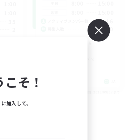
8:00
15:00
1:00
平日
8:00
15:00
1:00
週末
16
35
アクティブメンバー数
10
2
募集人数
雑談VCメインCWLS
無し
雑談
ミラプリ（ミラージュプリズム）
まったりゆっくり楽しむ
ハウジング
うこそ！
JA
JA
26/09/08 まで
募集期間: 2026/09/07 まで
ィに加入して、
NEW