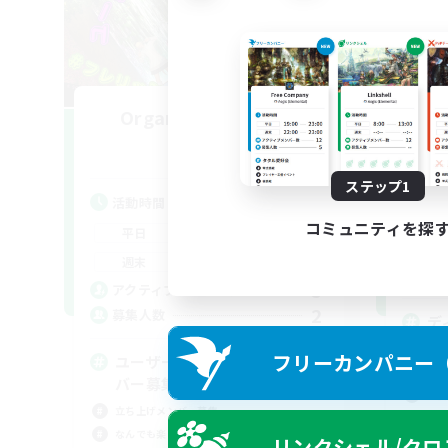
Organic Caf Freresh
追加メンバー募集
Mana
ステップ1
活
活動時間
平
コミュニティを探
22:00
24:00
平日
週
22:00
24:00
週末
募
5
アクティブメンバー数
2
募集人数
デ
ハウ
フリーカンパニー（F
ユーザーイベント立ち上げメン
初心
バー募集
社会
立ち上げメンバー募集
雑談
なんでも楽しむ
リンクシェル/クロ