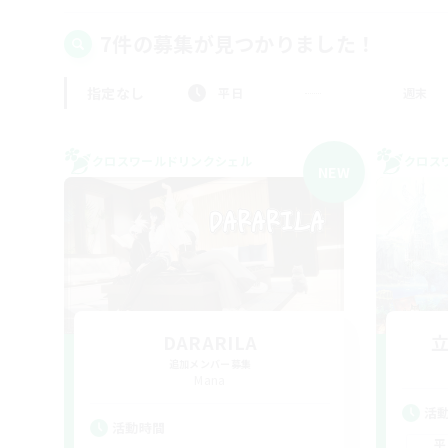
7件の募集が見つかりました！
指定なし
平日
週末
クロスワールドリンクシェル
クロス
NEW
DARARILA
追加メンバー募集
Mana
活
活動時間
平