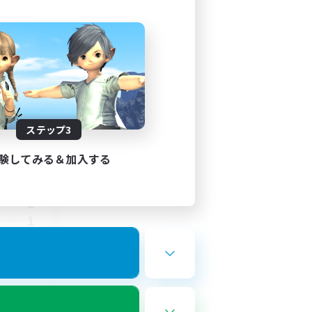
ステップ3
験してみる＆加入する
24:00
24:00
2
1