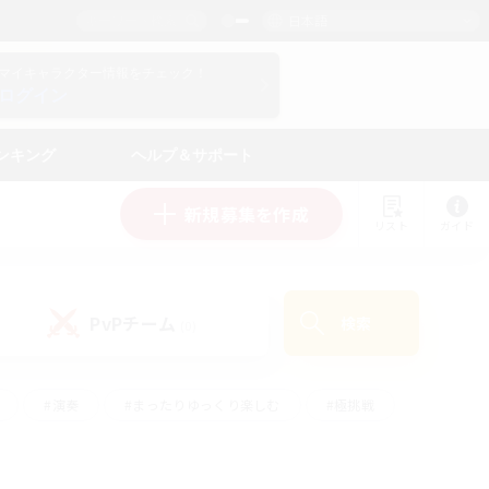
日本語
マイキャラクター情報をチェック！
ログイン
ンキング
ヘルプ＆サポート
新規募集を作成
リスト
ガイド
PvPチーム
検索
(0)
#演奏
#まったりゆっくり楽しむ
#極挑戦
#ハウジング
#レベリング
#クラフター中心
ズム）
#プレイヤー主催イベント