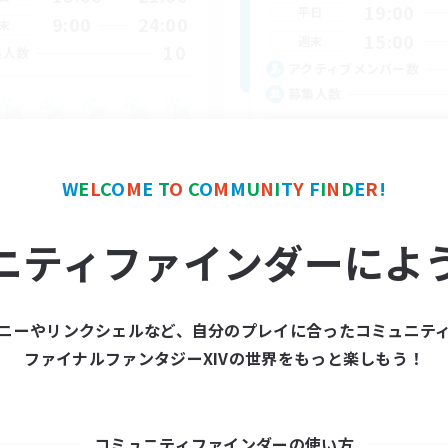
19:00
平日
9:00
24:00
末
15:00
週末
10
集人数
アクティブメンバー数
募集人数
初めてのFC選びに VC
リーンショット撮影
初心者/若葉歓迎
プリ（ミラージュプリズム）
W
E
L
C
O
M
E
T
O
C
O
M
M
U
N
I
T
Y
F
I
N
D
E
R
!
社会人中心
ジング
ハウジング
上げメンバー募集
極挑戦
ニティファインダーによ
JA
募集期間: 2026/09/08 まで
募集期間: 20
ニーやリンクシェルなど、自分のプレイに合ったコミュニテ
ファイナルファンタジーXIVの世界をもっと楽しもう！
ワールドリンクシェル
フリーカンパニー
NEW
コミュニティファインダーの使い方