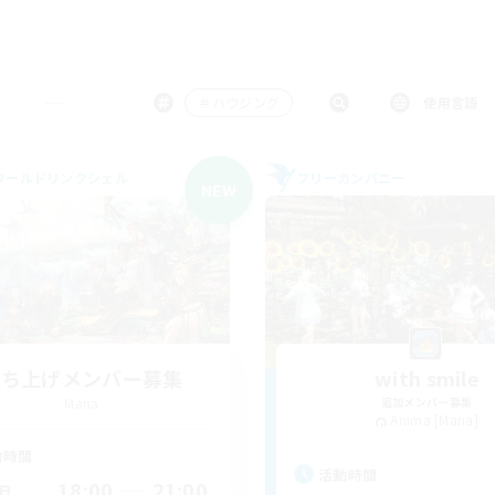
＃ハウジング
使用言語
ワールドリンクシェル
フリーカンパニー
NEW
立ち上げメンバー募集
with smile
Mana
追加メンバー募集
Anima [Mana]
動時間
活動時間
18:00
21:00
日