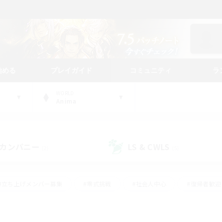
始める
プレイガイド
コミュニティ
ラ
WORLD
Anima
カンパニー
LS & CWLS
(2)
(5)
#立ち上げメンバー募集
#零式挑戦
#社会人中心
#復帰者歓迎
ギャザラー中心
#モブハント
#ロールプレイ
#体験歓迎
レジャーハント
#クリア目指して頑張る
#ミラプリ（ミラージュプリ