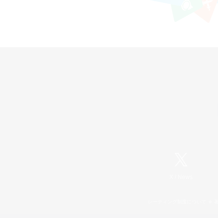
X
/
News
レーティング制度について