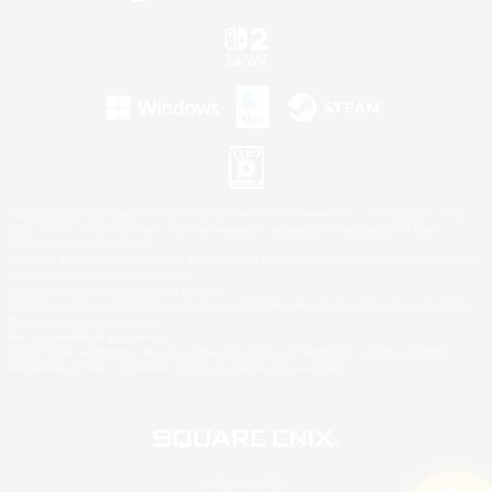
©2026 Sony Interactive Entertainment LLC."PlayStation Family Mark", "PlayStation", "PS5
logo", "PS5", "PS4 logo" and "PS4" are registered trademarks or trademarks of Sony
Interactive Entertainment Inc.
Microsoft, the XBOX Sphere mark, the Series X|S logo and XBOX Series X|S are trademarks
of the Microsoft group of companies.
Nintendo Switch is a trademark of Nintendo.
Windows is either a registered trademark or trademark of Microsoft Corporation in the United
States and/or other countries.
Mac is a trademark of Apple Inc.
©2026 Valve Corporation. Steam and the Steam logo are trademarks and/or registered
trademarks of Valve Corporation in the U.S. and/or other countries.
© SQUARE ENIX