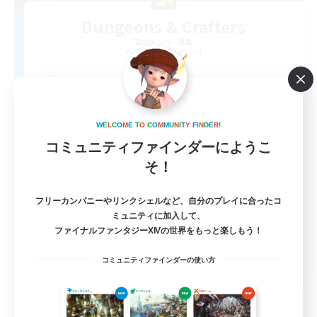
Dungeons & Crafters
追加メンバー募集
Bismarck [Materia]
100
募集人数
Discord Server
W
E
L
C
O
M
E
T
O
C
O
M
M
U
N
I
T
Y
F
I
N
D
E
R
!
コミュニティファインダーにようこ
そ！
フリーカンパニーやリンクシェルなど、自分のプレイに合ったコ
ミュニティに加入して、
ファイナルファンタジーXIVの世界をもっと楽しもう！
EN
コミュニティファインダーの使い方
詳細を見る
募集期間: 2026/08/30 まで