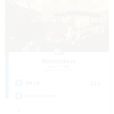
Mistwalkers
追加メンバー募集
Bismarck [Materia]
512
募集人数
All Are Welcome!