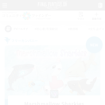
リスト
募集作成
#初心者/若葉歓迎
#絶挑戦
#立ち上げメ
アピールタグ
フリーカンパニー
NEW
Marshmallow Sharkies