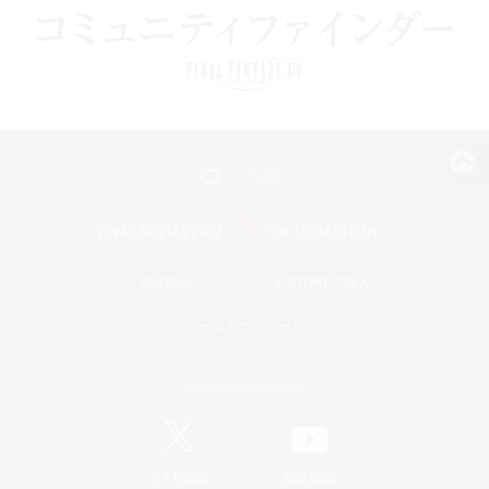
パソコン版へ
関連商品
e-STOREで購入
ゲームダウンロード
Official Information
/
X
News
YouTube