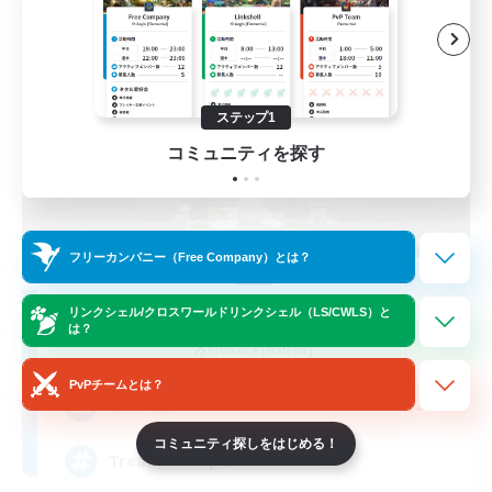
フリーカンパニー
ステップ1
コミュニティを探す
フリーカンパニー（Free Company）とは？
Stormbringer
リンクシェル/クロスワールドリンクシェル（LS/CWLS）と
は？
追加メンバー募集
Bismarck [Materia]
PvPチームとは？
--
募集人数
コミュニティ探しをはじめる！
Treasure Map Enthusiasts