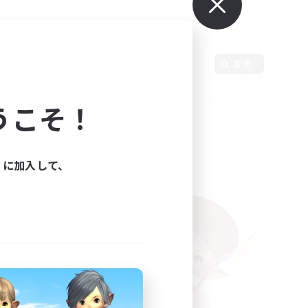
変更
うこそ！
ィに加入して、
た。