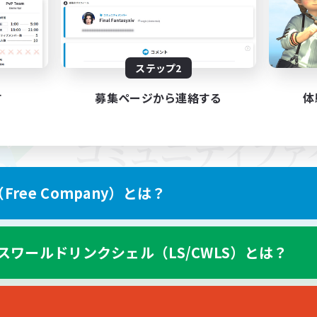
ステップ2
す
募集ページから連絡する
体
ree Company）とは？
スワールドリンクシェル（LS/CWLS）とは？
スマートフォン版へ