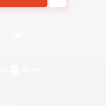
Bluesky
利用者情報の外部送信について
s or trademarks of Sony Interactive Entertainment Inc.
up of companies.
er countries.