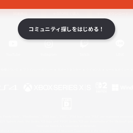
関連商品
e-STOREで購入
ゲームダウンロード
コミュニティ探しをはじめる！
Official Information
YouTube
Instagram
Twitch
LINE
著作権について
プライバシーポリシー
サポートセンター
ライセンス
ルール＆ポリシー
 Family Mark", "PlayStation", "PS5 logo", "PS5", "PS4 logo" and "PS4" are registered trademark
XBOX Sphere mark, the Series X|S logo and XBOX Series X|S are trademarks of the Microsoft gro
Nintendo Switch is a trademark of Nintendo.
ither a registered trademark or trademark of Microsoft Corporation in the United States and/or oth