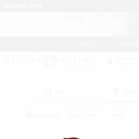
ニュース
FFXIVを
DATA CENTER
Materia
ALL
フリー
(0)
アピールタグ
#初心者/若葉歓迎
#絶挑戦
#なんでも楽しむ
#学生中心
#モブハント
#レベリング
#クリア目指し