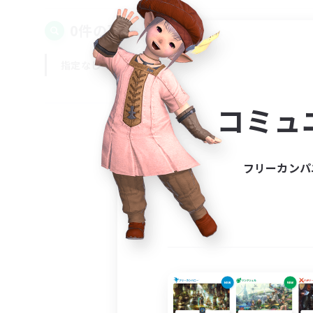
0件の募集が見つかりました！
指定なし
平日
週末
コミュ
フリーカンパ
募