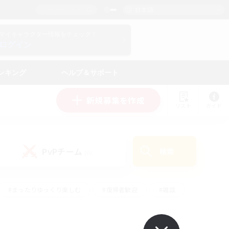
日本語
マイキャラクター情報をチェック！
ログイン
ンキング
ヘルプ＆サポート
新規募集を作成
リスト
ガイド
PvPチーム
検索
(0)
#まったりゆっくり楽しむ
#復帰者歓迎
#雑談
心
#演奏
#トレジャーハント
#ハウジング
）
#プレイヤー主催イベント