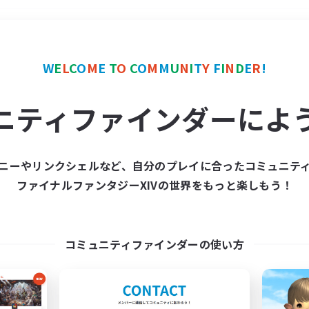
＃零式挑戦
使用言語
W
E
L
C
O
M
E
T
O
C
O
M
M
U
N
I
T
Y
F
I
N
D
E
R
!
ニティファインダーによ
ニーやリンクシェルなど、自分のプレイに合ったコミュニテ
ファイナルファンタジーXIVの世界をもっと楽しもう！
募集数 0件
集が見つかりませんでし
コミュニティファインダーの使い方
条件を変えて検索してみるでっす！