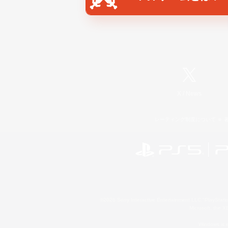
X
/
News
レーティング制度について
©2026 Sony Interactive Entertainment LLC."PlayStation
Microsoft, the 
Windows is e