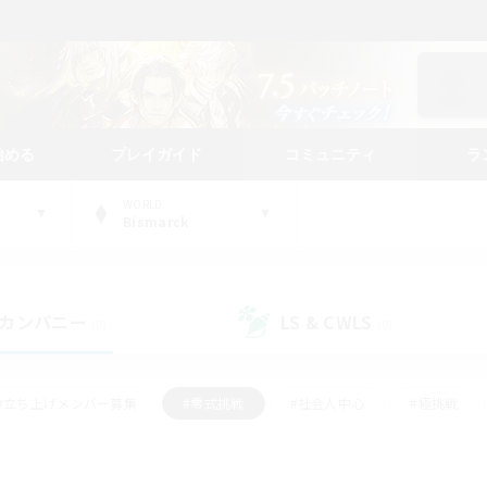
始める
プレイガイド
コミュニティ
ラ
WORLD
Bismarck
カンパニー
LS & CWLS
(0)
(0)
#立ち上げメンバー募集
#零式挑戦
#社会人中心
#極挑戦
#体験歓迎
#ロールプレイ
#ギャザラー中心
#クラフター中
て頑張る
#スクリーンショット撮影
#ミラプリ（ミラージュプリズム