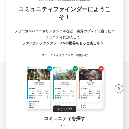
W
E
L
C
O
M
E
T
O
C
O
M
M
U
N
I
T
Y
F
I
N
D
E
R
!
コミュニティファインダーにようこ
そ！
フリーカンパニーやリンクシェルなど、自分のプレイに合ったコ
ミュニティに加入して、
ファイナルファンタジーXIVの世界をもっと楽しもう！
コミュニティファインダーの使い方
パソコン版へ
関連商品
e-STOREで購入
ステップ1
ゲームダウンロード
コミュニティを探す