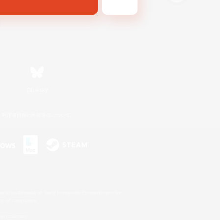
Bluesky
利用者情報の外部送信について
s or trademarks of Sony Interactive Entertainment Inc.
up of companies.
er countries.