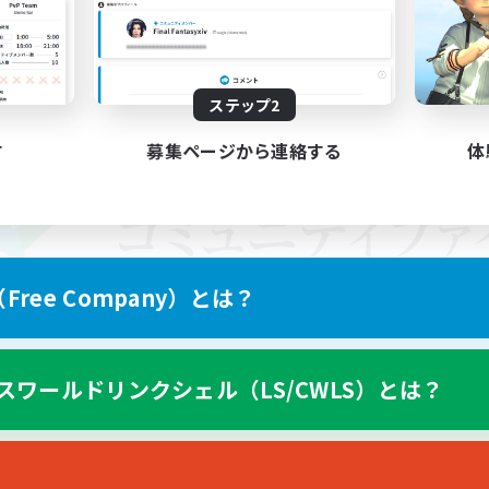
ステップ2
す
募集ページから連絡する
体
ree Company）とは？
スワールドリンクシェル（LS/CWLS）とは？
スマートフォン版へ