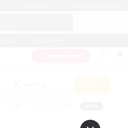
日本語
マイキャラクター情報をチェック！
ログイン
ンキング
ヘルプ＆サポート
新規募集を作成
リスト
ガイド
PvPチーム
検索
(0)
#演奏
#まったりゆっくり楽しむ
#極挑戦
#ハウジング
#レベリング
#クラフター中心
ズム）
#プレイヤー主催イベント