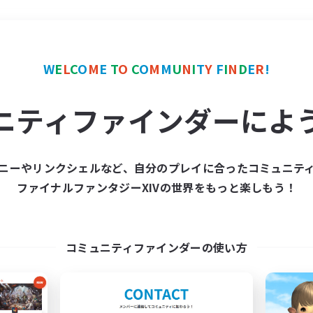
＃極挑戦
使用言語
W
E
L
C
O
M
E
T
O
C
O
M
M
U
N
I
T
Y
F
I
N
D
E
R
!
ニティファインダーによ
ニーやリンクシェルなど、自分のプレイに合ったコミュニテ
ファイナルファンタジーXIVの世界をもっと楽しもう！
募集数 0件
集が見つかりませんでし
コミュニティファインダーの使い方
条件を変えて検索してみるでっす！