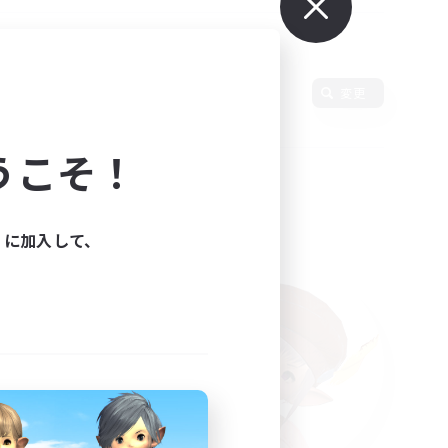
変更
うこそ！
ィに加入して、
た。