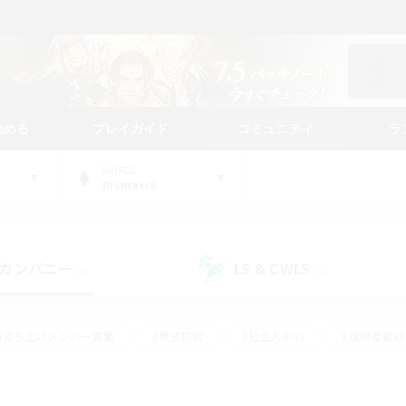
始める
プレイガイド
コミュニティ
ラ
WORLD
Bismarck
カンパニー
LS & CWLS
(0)
(0)
#立ち上げメンバー募集
#零式挑戦
#社会人中心
#復帰者歓迎
ギャザラー中心
#モブハント
#ロールプレイ
#体験歓迎
レジャーハント
#クリア目指して頑張る
#ミラプリ（ミラージュプリ