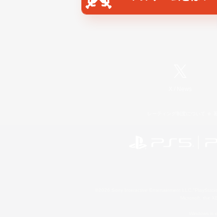
X
/
News
レーティング制度について
©2026 Sony Interactive Entertainment LLC."PlayStation
Microsoft, the 
Windows is e