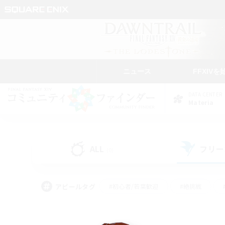
ニュース
FFXIVを
DATA CENTER
Materia
ALL
フリー
(0)
アピールタグ
#初心者/若葉歓迎
#絶挑戦
#雑談
#なんでも楽しむ
#学生中心
#
#スクリーンショット撮影
#ト