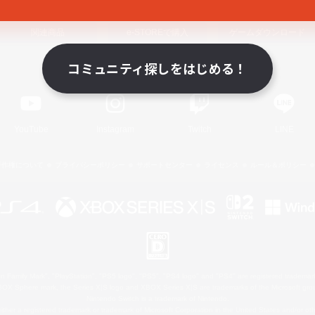
関連商品
e-STOREで購入
ゲームダウンロード
コミュニティ探しをはじめる！
Official Information
YouTube
Instagram
Twitch
LINE
著作権について
プライバシーポリシー
サポートセンター
ライセンス
ルール＆ポリシー
 Family Mark", "PlayStation", "PS5 logo", "PS5", "PS4 logo" and "PS4" are registered trademark
XBOX Sphere mark, the Series X|S logo and XBOX Series X|S are trademarks of the Microsoft gro
Nintendo Switch is a trademark of Nintendo.
ither a registered trademark or trademark of Microsoft Corporation in the United States and/or oth