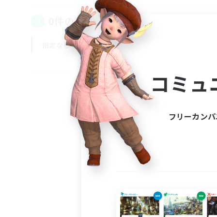
0件の募集が見つかりました！
指定なし
平日
週末
コミュ
フリーカンパ
募