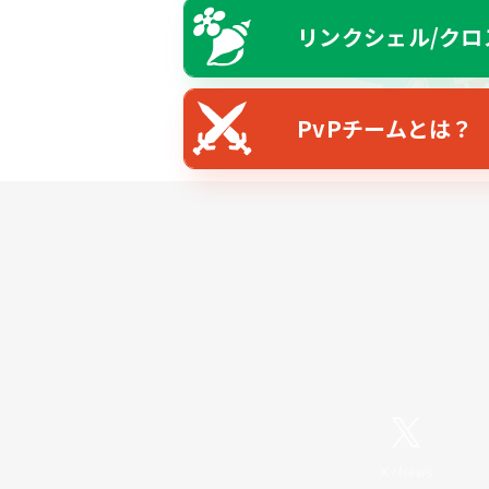
リンクシェル/クロ
PvPチームとは？
X
/
News