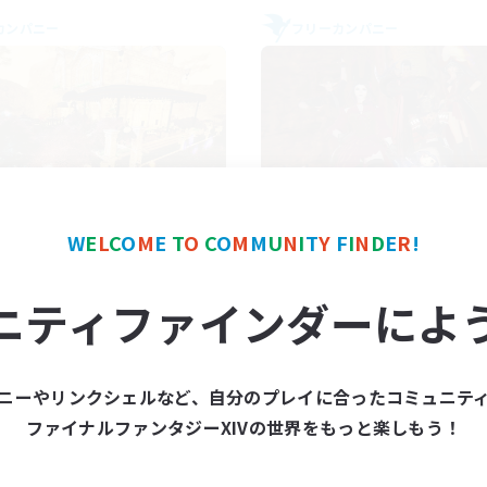
カンパニー
フリーカンパニー
Mistwalkers
Dungeons & Craf
W
E
L
C
O
M
E
T
O
C
O
M
M
U
N
I
T
Y
F
I
N
D
E
R
!
追加メンバー募集
追加メンバー募集
Bismarck [Materia]
Bismarck [Materia]
ニティファインダーによ
動時間
活動時間
8:00
24:00
18:00
日
平日
8:00
24:00
14:00
末
週末
ニーやリンクシェルなど、自分のプレイに合ったコミュニテ
125
クティブメンバー数
アクティブメンバー数
ファイナルファンタジーXIVの世界をもっと楽しもう！
512
集人数
募集人数