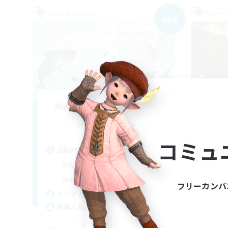
フリーカンパニー
フリー
NEW
Marshmallow Sharkies
追加メンバー募集
Bismarck [Materia]
コミュ
活動時間
活
17:00
23:00
平日
平
8:00
23:00
週末
週
フリーカンパ
45
アクティブメンバー数
ア
100
募集人数
募