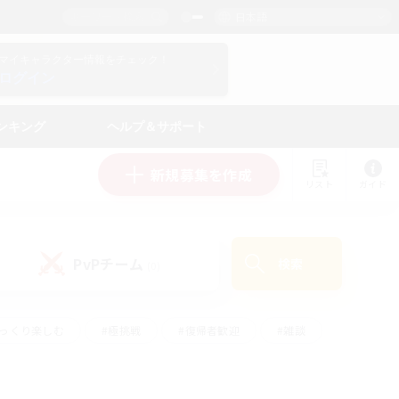
日本語
マイキャラクター情報をチェック！
ログイン
ンキング
ヘルプ＆サポート
新規募集を作成
リスト
ガイド
PvPチーム
検索
(0)
ゆっくり楽しむ
#極挑戦
#復帰者歓迎
#雑談
#ハウジング
#トレジャーハント
#レベリング
#プレイヤー主催イベント