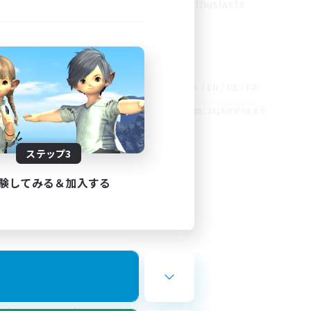
Treasure Map Enthusiasts
EN
JA / EN / DE / FR
26/08/30 まで
募集期間: 2026/08/09 まで
ステップ3
験してみる＆加入する