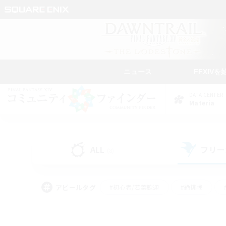
ニュース
FFXIVを
DATA CENTER
Materia
ALL
フリー
(8)
アピールタグ
#初心者/若葉歓迎
#絶挑戦
#学生中心
#なんでも楽しむ
#モブハント
#
#演奏
#ミラプリ（ミラ