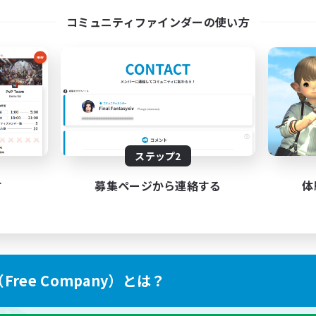
l Are Welcome!
Discord Server
コミュニティファインダーの使い方
EN
募集期間: 2026/09/01 まで
募集期間: 20
ステップ2
す
募集ページから連絡する
体
ree Company）とは？