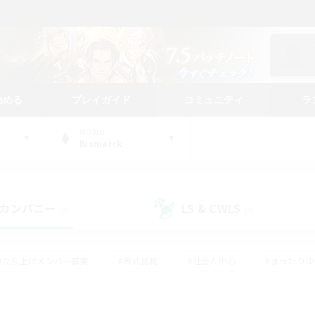
始める
プレイガイド
コミュニティ
ラ
WORLD
Bismarck
カンパニー
LS & CWLS
(4)
(4)
#立ち上げメンバー募集
#零式挑戦
#社会人中心
#まったり
体験歓迎
#クラフター中心
#ロールプレイ
#ギャザラー中心
ージュプリズム）
#スクリーンショット撮影
#クリア目指して頑張る