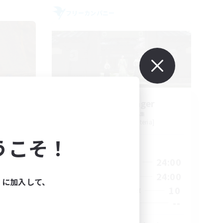
フリーカンパニー
ters
Stormbringer
追加メンバー募集
Bismarck [Materia]
うこそ！
活動時間
23:00
15:00
24:00
平日
23:00
9:00
24:00
週末
ィに加入して、
20
10
アクティブメンバー数
100
--
募集人数