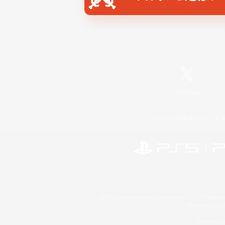
X
/
News
レーティング制度について
©2026 Sony Interactive Entertainment LLC."PlayStation
Microsoft, the 
Windows is e