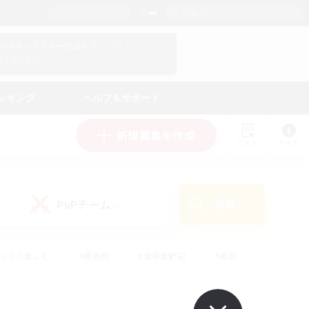
日本語
マイキャラクター情報をチェック！
ログイン
ンキング
ヘルプ＆サポート
新規募集を作成
リスト
ガイド
PvPチーム
検索
(0)
ゆっくり楽しむ
#極挑戦
#復帰者歓迎
#雑談
#ハウジング
#トレジャーハント
#レベリング
#プレイヤー主催イベント