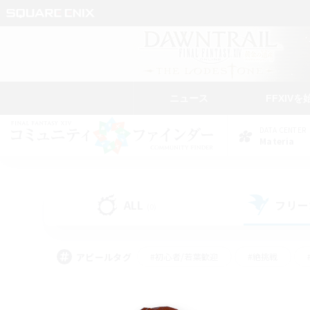
ニュース
FFXIVを
DATA CENTER
Materia
ALL
フリー
(0)
アピールタグ
#初心者/若葉歓迎
#絶挑戦
#学生中心
#なんでも楽しむ
#モブハント
#
#演奏
#ミラプリ（ミラ