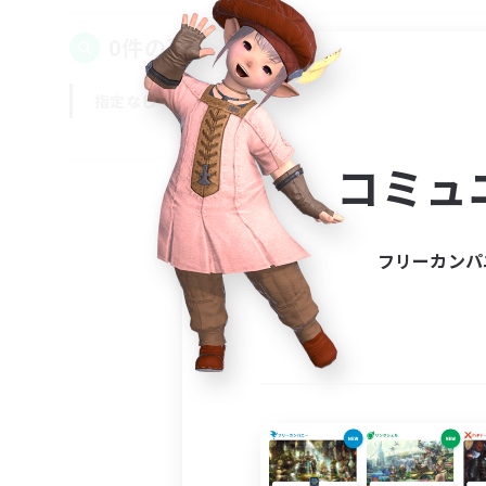
0件の募集が見つかりました！
指定なし
平日
週末
コミュ
フリーカンパ
募