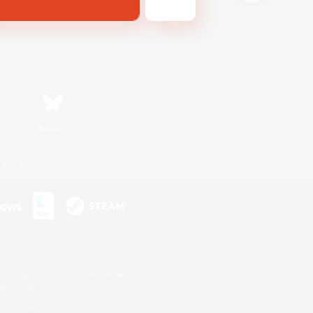
Bluesky
利用者情報の外部送信について
s or trademarks of Sony Interactive Entertainment Inc.
up of companies.
er countries.