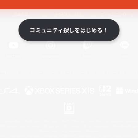
関連商品
e-STOREで購入
ゲームダウンロード
コミュニティ探しをはじめる！
Official Information
YouTube
Instagram
Twitch
LINE
著作権について
プライバシーポリシー
サポートセンター
ライセンス
ルール＆ポリシー
 Family Mark", "PlayStation", "PS5 logo", "PS5", "PS4 logo" and "PS4" are registered trademark
XBOX Sphere mark, the Series X|S logo and XBOX Series X|S are trademarks of the Microsoft gro
Nintendo Switch is a trademark of Nintendo.
ither a registered trademark or trademark of Microsoft Corporation in the United States and/or oth