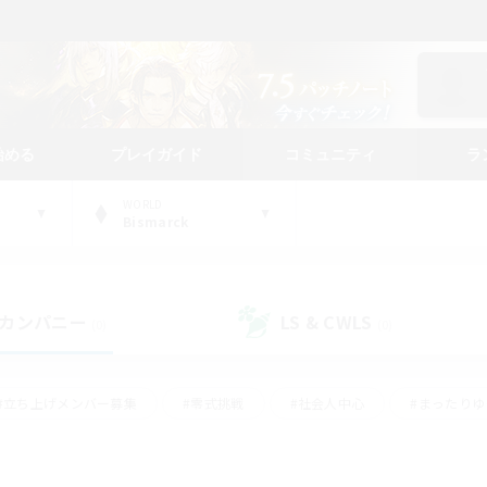
始める
プレイガイド
コミュニティ
ラ
WORLD
Bismarck
カンパニー
LS & CWLS
(0)
(0)
#立ち上げメンバー募集
#零式挑戦
#社会人中心
#まったり
体験歓迎
#クラフター中心
#ロールプレイ
#ギャザラー中心
ージュプリズム）
#スクリーンショット撮影
#クリア目指して頑張る