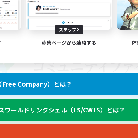
ステップ2
す
募集ページから連絡する
体
ree Company）とは？
スワールドリンクシェル（LS/CWLS）とは？
スマートフォン版へ