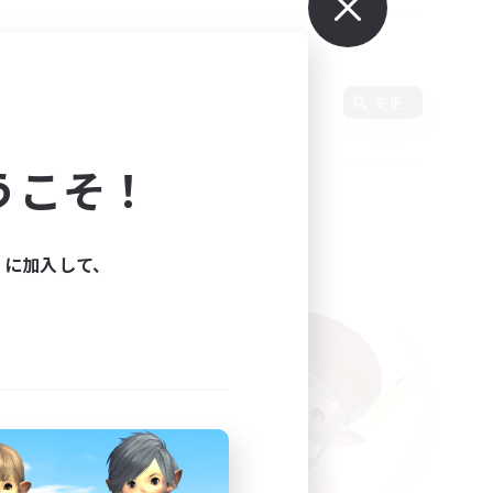
語
変更
うこそ！
ィに加入して、
た。