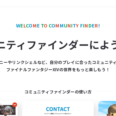
＃クラフター中心
使用言
W
E
L
C
O
M
E
T
O
C
O
M
M
U
N
I
T
Y
F
I
N
D
E
R
!
ニティファインダーによ
ニーやリンクシェルなど、自分のプレイに合ったコミュニテ
ファイナルファンタジーXIVの世界をもっと楽しもう！
募集数 0件
集が見つかりませんでし
コミュニティファインダーの使い方
条件を変えて検索してみるでっす！