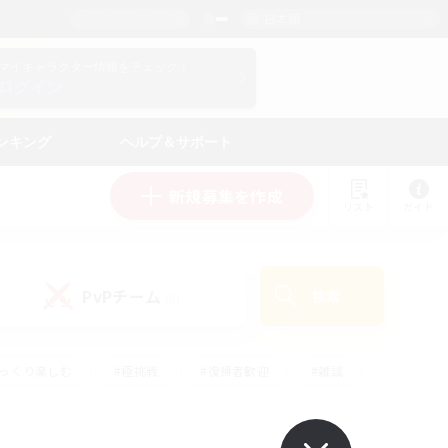
日本語
マイキャラクター情報をチェック！
ログイン
ンキング
ヘルプ＆サポート
新規募集を作成
リスト
ガイド
PvPチーム
検索
(0)
ゆっくり楽しむ
#極挑戦
#復帰者歓迎
#雑談
#ハウジング
#トレジャーハント
#レベリング
#プレイヤー主催イベント