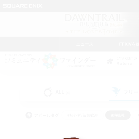
ニュース
FFXIVを
DATA CENTER
Materia
ALL
フリー
(0)
アピールタグ
#初心者/若葉歓迎
#絶挑戦
#学生中心
#なんでも楽しむ
#モブハント
#
#演奏
#ミラプリ（ミラ