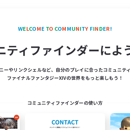
＃絶挑戦
使用言語
W
E
L
C
O
M
E
T
O
C
O
M
M
U
N
I
T
Y
F
I
N
D
E
R
!
ニティファインダーによ
ニーやリンクシェルなど、自分のプレイに合ったコミュニテ
ファイナルファンタジーXIVの世界をもっと楽しもう！
募集数 0件
集が見つかりませんでし
コミュニティファインダーの使い方
条件を変えて検索してみるでっす！