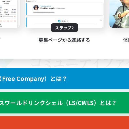
ステップ2
す
募集ページから連絡する
体
ree Company）とは？
スワールドリンクシェル（LS/CWLS）とは？
スマートフォン版へ