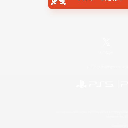
X
/
News
レーティング制度について
©2026 Sony Interactive Entertainment LLC."PlayStation
Microsoft, the 
Windows is e