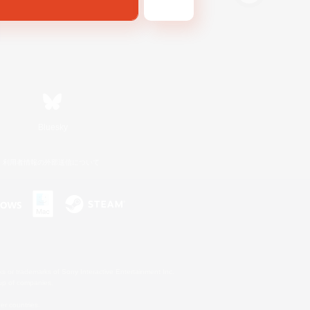
Bluesky
利用者情報の外部送信について
s or trademarks of Sony Interactive Entertainment Inc.
up of companies.
er countries.