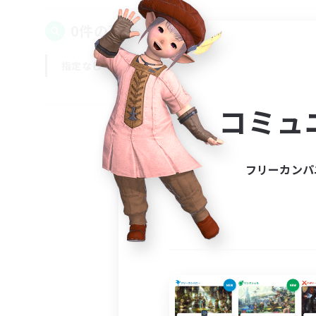
0件の募集が見つかりました！
指定なし
平日
週末
コミュ
フリーカンパ
募