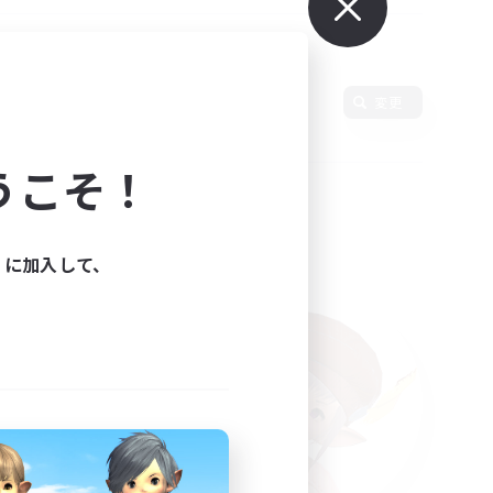
変更
うこそ！
ィに加入して、
た。