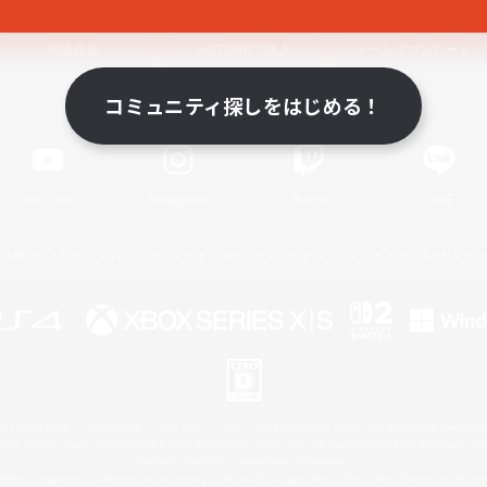
関連商品
e-STOREで購入
ゲームダウンロード
コミュニティ探しをはじめる！
Official Information
YouTube
Instagram
Twitch
LINE
著作権について
プライバシーポリシー
サポートセンター
ライセンス
ルール＆ポリシー
 Family Mark", "PlayStation", "PS5 logo", "PS5", "PS4 logo" and "PS4" are registered trademark
XBOX Sphere mark, the Series X|S logo and XBOX Series X|S are trademarks of the Microsoft gro
Nintendo Switch is a trademark of Nintendo.
ither a registered trademark or trademark of Microsoft Corporation in the United States and/or oth