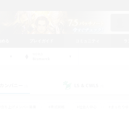
始める
プレイガイド
コミュニティ
ラ
WORLD
Bismarck
カンパニー
LS & CWLS
(0)
(0)
#立ち上げメンバー募集
#零式挑戦
#社会人中心
#まったり
体験歓迎
#クラフター中心
#ロールプレイ
#ギャザラー中心
ージュプリズム）
#スクリーンショット撮影
#クリア目指して頑張る