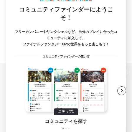
W
E
L
C
O
M
E
T
O
C
O
M
M
U
N
I
T
Y
F
I
N
D
E
R
!
コミュニティファインダーにようこ
そ！
フリーカンパニーやリンクシェルなど、自分のプレイに合ったコ
ミュニティに加入して、
ファイナルファンタジーXIVの世界をもっと楽しもう！
コミュニティファインダーの使い方
パソコン版へ
関連商品
e-STOREで購入
ステップ1
ゲームダウンロード
コミュニティを探す