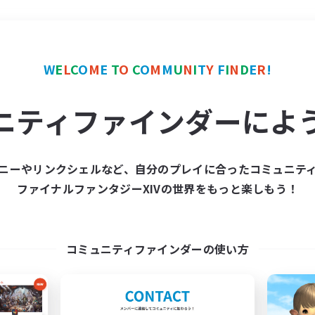
＃モブハント
使用言語
W
E
L
C
O
M
E
T
O
C
O
M
M
U
N
I
T
Y
F
I
N
D
E
R
!
ニティファインダーによ
ニーやリンクシェルなど、自分のプレイに合ったコミュニテ
ファイナルファンタジーXIVの世界をもっと楽しもう！
募集数 0件
集が見つかりませんでし
コミュニティファインダーの使い方
条件を変えて検索してみるでっす！