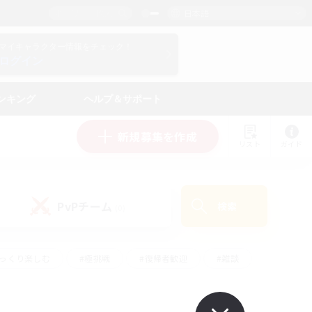
日本語
マイキャラクター情報をチェック！
ログイン
ンキング
ヘルプ＆サポート
新規募集を作成
リスト
ガイド
PvPチーム
検索
(0)
ゆっくり楽しむ
#極挑戦
#復帰者歓迎
#雑談
ルプレイ
#トレジャーハント
#レベリング
して頑張る
#プレイヤー主催イベント