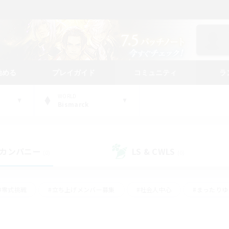
始める
プレイガイド
コミュニティ
ラ
WORLD
Bismarck
カンパニー
LS & CWLS
(0)
(0)
#零式挑戦
#立ち上げメンバー募集
#社会人中心
#まったり
#体験歓迎
#クラフター中心
#ギャザラー中心
#ロー
ング
#演奏
#ミラプリ（ミラージュプリズム）
#クリア目指