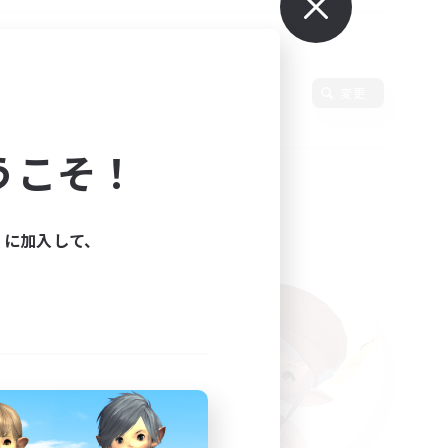
変更
うこそ！
ィに加入して、
た。