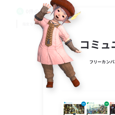
0件の募集が見つかりました！
指定なし
平日
週末
コミュ
フリーカンパ
募