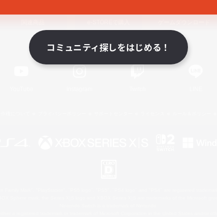
関連商品
e-STOREで購入
ゲームダウンロード
コミュニティ探しをはじめる！
Official Information
YouTube
Instagram
Twitch
LINE
著作権について
プライバシーポリシー
サポートセンター
ライセンス
ルール＆ポリシー
 Family Mark", "PlayStation", "PS5 logo", "PS5", "PS4 logo" and "PS4" are registered trademark
XBOX Sphere mark, the Series X|S logo and XBOX Series X|S are trademarks of the Microsoft gro
Nintendo Switch is a trademark of Nintendo.
ither a registered trademark or trademark of Microsoft Corporation in the United States and/or oth