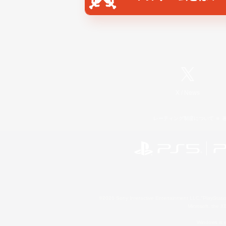
X
/
News
レーティング制度について
©2026 Sony Interactive Entertainment LLC."PlayStation
Microsoft, the 
Windows is e