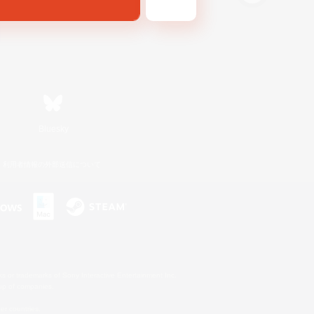
Bluesky
利用者情報の外部送信について
s or trademarks of Sony Interactive Entertainment Inc.
up of companies.
er countries.