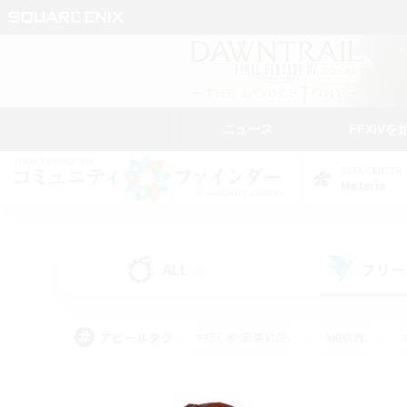
ニュース
FFXIVを
DATA CENTER
Materia
ALL
フリー
(0)
アピールタグ
#初心者/若葉歓迎
#絶挑戦
#モブハント
#学生中心
#なんでも楽しむ
#スクリーンショット撮影
#ハウジ