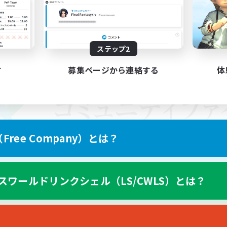
ステップ2
す
募集ページから連絡する
体
ree Company）とは？
スワールドリンクシェル（LS/CWLS）とは？
スマートフォン版へ