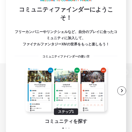
W
E
L
C
O
M
E
T
O
C
O
M
M
U
N
I
T
Y
F
I
N
D
E
R
!
コミュニティファインダーにようこ
そ！
フリーカンパニーやリンクシェルなど、自分のプレイに合ったコ
ミュニティに加入して、
ファイナルファンタジーXIVの世界をもっと楽しもう！
コミュニティファインダーの使い方
パソコン版へ
関連商品
e-STOREで購入
ステップ1
ゲームダウンロード
コミュニティを探す