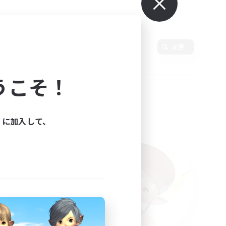
変更
うこそ！
ィに加入して、
た。