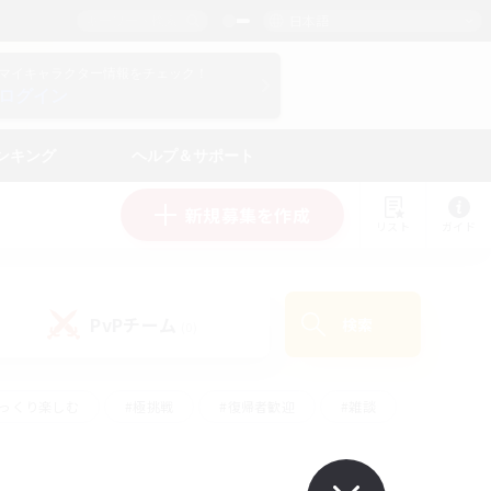
日本語
マイキャラクター情報をチェック！
ログイン
ンキング
ヘルプ＆サポート
新規募集を作成
リスト
ガイド
PvPチーム
検索
(0)
ゆっくり楽しむ
#極挑戦
#復帰者歓迎
#雑談
ルプレイ
#トレジャーハント
#レベリング
して頑張る
#プレイヤー主催イベント