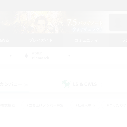
始める
プレイガイド
コミュニティ
ラ
WORLD
Bismarck
カンパニー
LS & CWLS
(0)
(0)
#零式挑戦
#立ち上げメンバー募集
#社会人中心
#まったり
#体験歓迎
#クラフター中心
#ギャザラー中心
#ロー
ング
#演奏
#ミラプリ（ミラージュプリズム）
#クリア目指