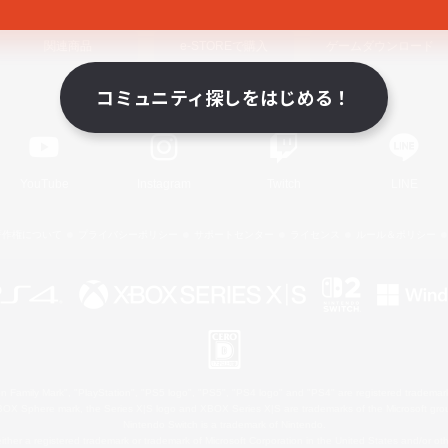
関連商品
e-STOREで購入
ゲームダウンロード
コミュニティ探しをはじめる！
Official Information
YouTube
Instagram
Twitch
LINE
著作権について
プライバシーポリシー
サポートセンター
ライセンス
ルール＆ポリシー
 Family Mark", "PlayStation", "PS5 logo", "PS5", "PS4 logo" and "PS4" are registered trademark
XBOX Sphere mark, the Series X|S logo and XBOX Series X|S are trademarks of the Microsoft gro
Nintendo Switch is a trademark of Nintendo.
ither a registered trademark or trademark of Microsoft Corporation in the United States and/or oth