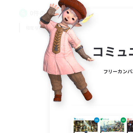
0件の募集が見つかりました！
指定なし
平日
週末
コミュ
フリーカンパ
募