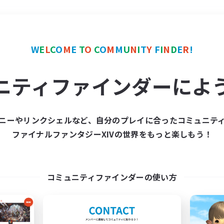
＃学生中心
使用言語
W
E
L
C
O
M
E
T
O
C
O
M
M
U
N
I
T
Y
F
I
N
D
E
R
!
ニティファインダーによ
ニーやリンクシェルなど、自分のプレイに合ったコミュニテ
ファイナルファンタジーXIVの世界をもっと楽しもう！
募集数 0件
集が見つかりませんでし
コミュニティファインダーの使い方
条件を変えて検索してみるでっす！