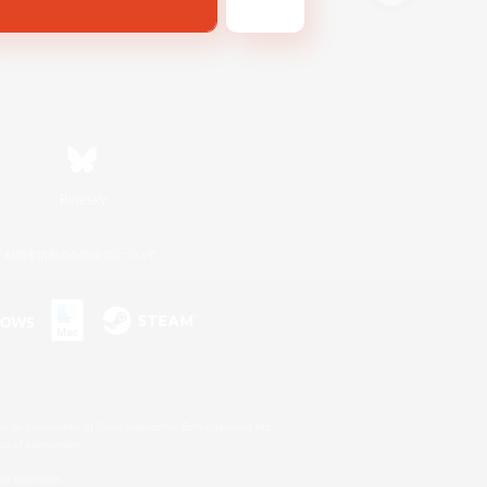
Bluesky
利用者情報の外部送信について
s or trademarks of Sony Interactive Entertainment Inc.
up of companies.
er countries.