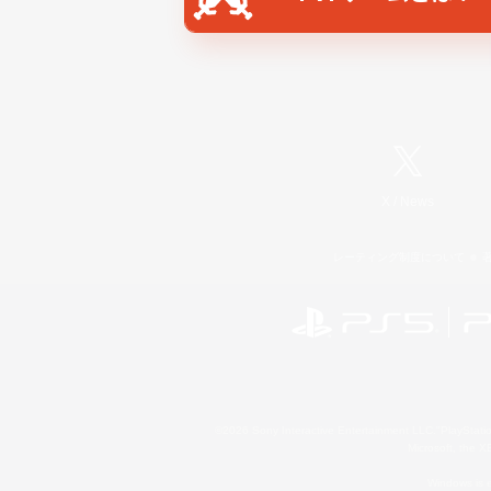
X
/
News
レーティング制度について
©2026 Sony Interactive Entertainment LLC."PlayStation
Microsoft, the 
Windows is e