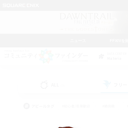
ニュース
FFXIVを
DATA CENTER
Materia
ALL
フリー
(0)
アピールタグ
#初心者/若葉歓迎
#絶挑戦
#モブハント
#学生中心
#なんでも楽しむ
#スクリーンショット撮影
#ハウジ