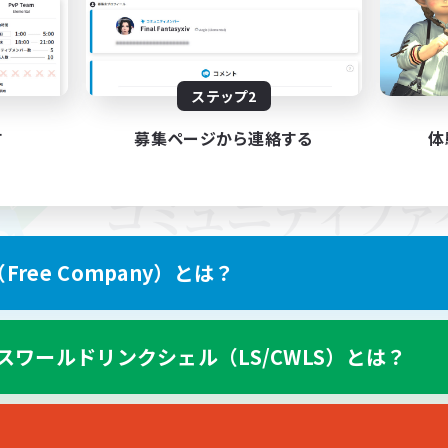
ステップ2
す
募集ページから連絡する
体
ree Company）とは？
スワールドリンクシェル（LS/CWLS）とは？
スマートフォン版へ