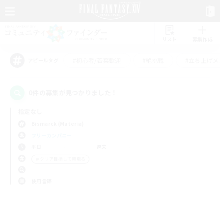
リスト
募集作成
#初心者/若葉歓迎
#絶挑戦
#立ち上げメ
アピールタグ
0件の募集が見つかりました！
指定なし
Bismarck (Materia)
フリーカンパニー
平日
週末
＃クリア目指して頑張る
使用言語