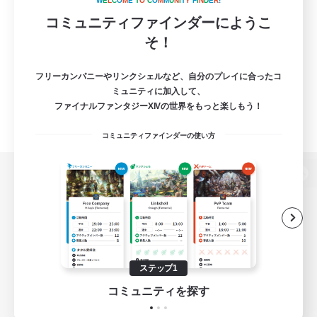
W
E
L
C
O
M
E
T
O
C
O
M
M
U
N
I
T
Y
F
I
N
D
E
R
!
コミュニティファインダーにようこ
そ！
フリーカンパニーやリンクシェルなど、自分のプレイに合ったコ
ミュニティに加入して、
ファイナルファンタジーXIVの世界をもっと楽しもう！
コミュニティファインダーの使い方
パソコン版へ
関連商品
e-STOREで購入
ステップ1
ゲームダウンロード
コミュニティを探す