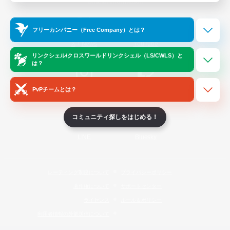
Official Information
フリーカンパニー（Free Company）とは？
/
X
News
YouTube
リンクシェル/クロスワールドリンクシェル（LS/CWLS）と
は？
PvPチームとは？
Instagram
Twitch
コミュニティ探しをはじめる！
LINE
Bluesky
レーティング制度について
プライバシーポリシー
著作権について
サポートセンター
ライセンス
ルール＆ポリシー
利用者情報の外部送信について