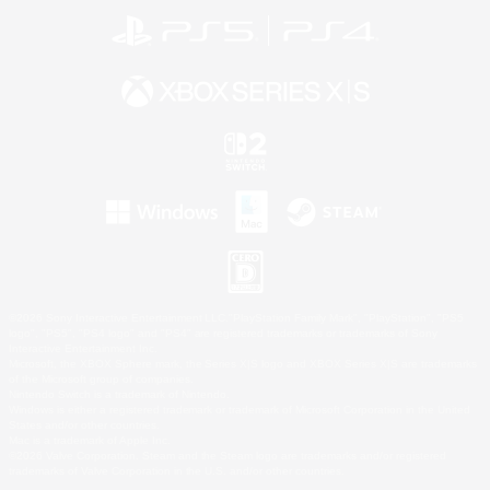
©2026 Sony Interactive Entertainment LLC."PlayStation Family Mark", "PlayStation", "PS5
logo", "PS5", "PS4 logo" and "PS4" are registered trademarks or trademarks of Sony
Interactive Entertainment Inc.
Microsoft, the XBOX Sphere mark, the Series X|S logo and XBOX Series X|S are trademarks
of the Microsoft group of companies.
Nintendo Switch is a trademark of Nintendo.
Windows is either a registered trademark or trademark of Microsoft Corporation in the United
States and/or other countries.
Mac is a trademark of Apple Inc.
©2026 Valve Corporation. Steam and the Steam logo are trademarks and/or registered
trademarks of Valve Corporation in the U.S. and/or other countries.