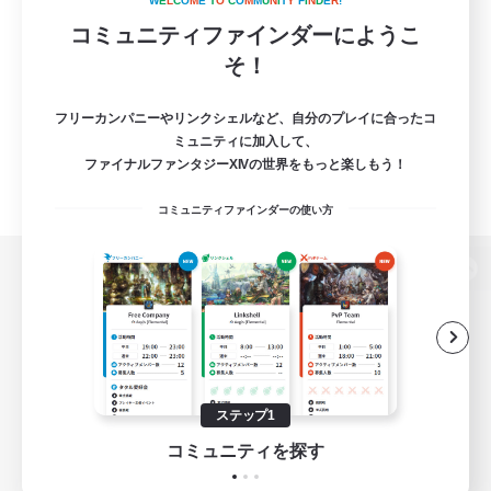
W
E
L
C
O
M
E
T
O
C
O
M
M
U
N
I
T
Y
F
I
N
D
E
R
!
コミュニティファインダーにようこ
そ！
フリーカンパニーやリンクシェルなど、自分のプレイに合ったコ
ミュニティに加入して、
ファイナルファンタジーXIVの世界をもっと楽しもう！
コミュニティファインダーの使い方
パソコン版へ
関連商品
e-STOREで購入
ステップ1
ゲームダウンロード
コミュニティを探す