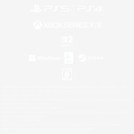
©2026 Sony Interactive Entertainment LLC."PlayStation Family Mark", "PlayStation", "PS5
logo", "PS5", "PS4 logo" and "PS4" are registered trademarks or trademarks of Sony
Interactive Entertainment Inc.
Microsoft, the XBOX Sphere mark, the Series X|S logo and XBOX Series X|S are trademarks
of the Microsoft group of companies.
Nintendo Switch is a trademark of Nintendo.
Windows is either a registered trademark or trademark of Microsoft Corporation in the United
States and/or other countries.
Mac is a trademark of Apple Inc.
©2026 Valve Corporation. Steam and the Steam logo are trademarks and/or registered
trademarks of Valve Corporation in the U.S. and/or other countries.