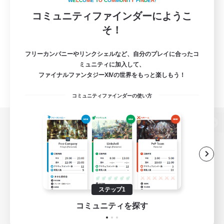
W
E
L
C
O
M
E
T
O
C
O
M
M
U
N
I
T
Y
F
I
N
D
E
R
!
コミュニティファインダーにようこ
そ！
フリーカンパニーやリンクシェルなど、自分のプレイに合ったコ
ミュニティに加入して、
ファイナルファンタジーXIVの世界をもっと楽しもう！
コミュニティファインダーの使い方
パソコン版へ
関連商品
e-STOREで購入
ステップ1
ゲームダウンロード
コミュニティを探す