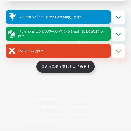
Official Information
フリーカンパニー（Free Company）とは？
/
X
News
YouTube
リンクシェル/クロスワールドリンクシェル（LS/CWLS）と
は？
PvPチームとは？
Instagram
Twitch
コミュニティ探しをはじめる！
LINE
Bluesky
レーティング制度について
プライバシーポリシー
著作権について
サポートセンター
ライセンス
ルール＆ポリシー
利用者情報の外部送信について