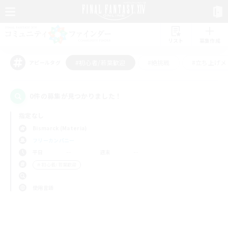
リスト
募集作成
#初心者/若葉歓迎
#絶挑戦
#立ち上げメ
アピールタグ
0件の募集が見つかりました！
指定なし
Bismarck (Materia)
フリーカンパニー
平日
週末
＃初心者/若葉歓迎
使用言語