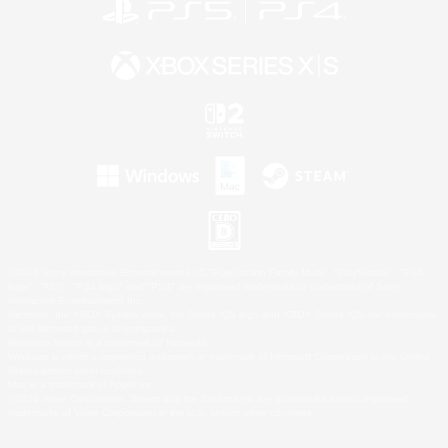
©2026 Sony Interactive Entertainment LLC."PlayStation Family Mark", "PlayStation", "PS5
logo", "PS5", "PS4 logo" and "PS4" are registered trademarks or trademarks of Sony
Interactive Entertainment Inc.
Microsoft, the XBOX Sphere mark, the Series X|S logo and XBOX Series X|S are trademarks
of the Microsoft group of companies.
Nintendo Switch is a trademark of Nintendo.
Windows is either a registered trademark or trademark of Microsoft Corporation in the United
States and/or other countries.
Mac is a trademark of Apple Inc.
©2026 Valve Corporation. Steam and the Steam logo are trademarks and/or registered
trademarks of Valve Corporation in the U.S. and/or other countries.