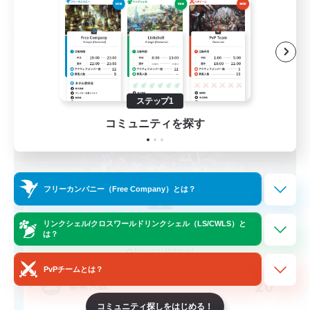
募集期間: 2026/08/24 まで
フリーカンパニー
ステップ1
コミュニティを探す
フリーカンパニー（Free Company）とは？
Dungeon Ramblers
リンクシェル/クロスワールドリンクシェル（LS/CWLS）と
は？
追加メンバー募集
Ravana [Materia]
PvPチームとは？
20
募集人数
コミュニティ探しをはじめる！