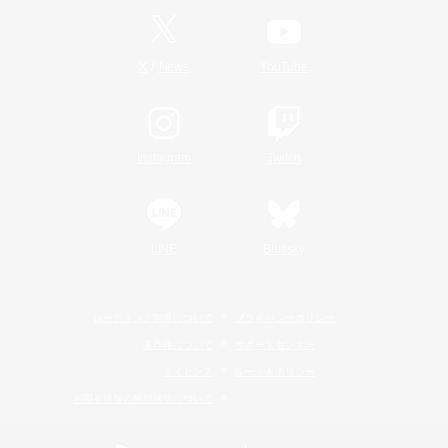
/
X
News
YouTube
Instagram
Twitch
LINE
Bluesky
レーティング制度について
プライバシーポリシー
著作権について
サポートセンター
ライセンス
ルール＆ポリシー
利用者情報の外部送信について