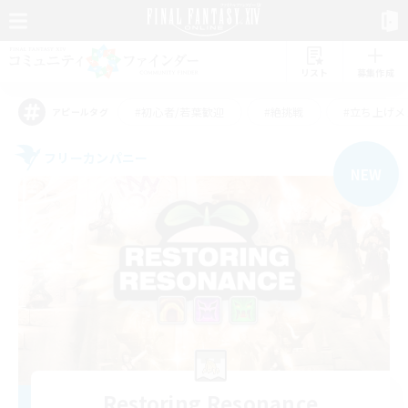
リスト
募集作成
#初心者/若葉歓迎
#絶挑戦
#立ち上げメ
アピールタグ
フリーカンパニー
NEW
Restoring Resonance