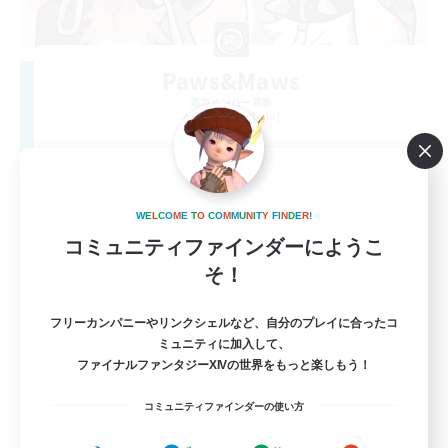
Paws&Maws
追加メンバー募集
Ravana [Materia]
100
募集人数
furry
W
E
L
C
O
M
E
T
O
C
O
M
M
U
N
I
T
Y
F
I
N
D
E
R
!
コミュニティファインダーにようこ
そ！
フリーカンパニーやリンクシェルなど、自分のプレイに合ったコ
ミュニティに加入して、
ファイナルファンタジーXIVの世界をもっと楽しもう！
EN
コミュニティファインダーの使い方
詳細を見る