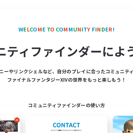
＃零式挑戦
使用言語
W
E
L
C
O
M
E
T
O
C
O
M
M
U
N
I
T
Y
F
I
N
D
E
R
!
ニティファインダーによ
ニーやリンクシェルなど、自分のプレイに合ったコミュニテ
ファイナルファンタジーXIVの世界をもっと楽しもう！
募集数 0件
集が見つかりませんでし
コミュニティファインダーの使い方
条件を変えて検索してみるでっす！