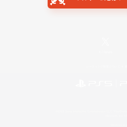
X
/
News
レーティング制度について
©2026 Sony Interactive Entertainment LLC."PlayStation
Microsoft, the 
Windows is e