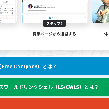
ステップ2
す
募集ページから連絡する
体
ree Company）とは？
スワールドリンクシェル（LS/CWLS）とは？
スマートフォン版へ