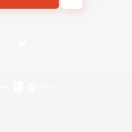
Bluesky
利用者情報の外部送信について
s or trademarks of Sony Interactive Entertainment Inc.
up of companies.
er countries.