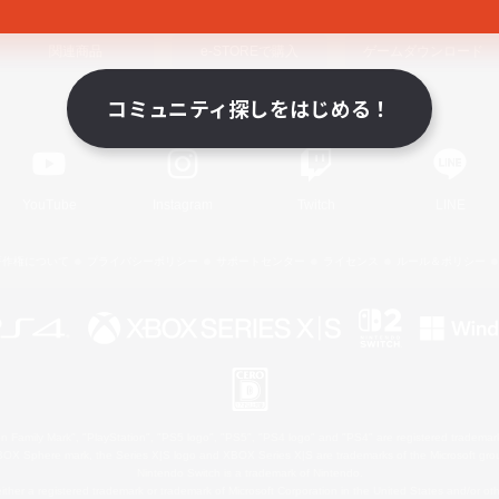
関連商品
e-STOREで購入
ゲームダウンロード
コミュニティ探しをはじめる！
Official Information
YouTube
Instagram
Twitch
LINE
著作権について
プライバシーポリシー
サポートセンター
ライセンス
ルール＆ポリシー
 Family Mark", "PlayStation", "PS5 logo", "PS5", "PS4 logo" and "PS4" are registered trademark
XBOX Sphere mark, the Series X|S logo and XBOX Series X|S are trademarks of the Microsoft gro
Nintendo Switch is a trademark of Nintendo.
ither a registered trademark or trademark of Microsoft Corporation in the United States and/or oth