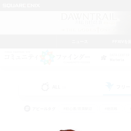
ニュース
FFXIVを
DATA CENTER
Materia
ALL
フリー
(0)
アピールタグ
#初心者/若葉歓迎
#絶挑戦
#学生中心
#なんでも楽しむ
#モブハント
#
#演奏
#ミラプリ（ミラ