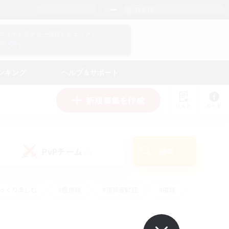
日本語
マイキャラクター情報をチェック！
ログイン
ンキング
ヘルプ＆サポート
新規募集を作成
リスト
ガイド
PvPチーム
検索
(0)
ゆっくり楽しむ
#極挑戦
#復帰者歓迎
#雑談
#ハウジング
#トレジャーハント
#レベリング
#プレイヤー主催イベント