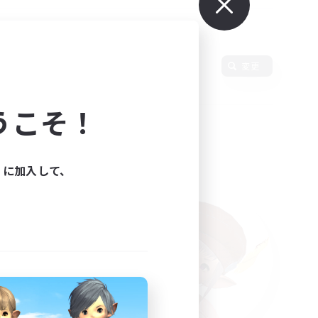
変更
うこそ！
ィに加入して、
た。