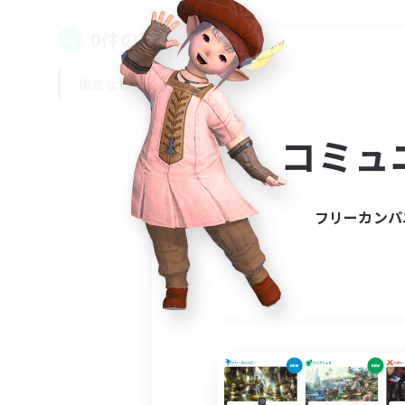
0件の募集が見つかりました！
指定なし
平日
週末
コミュ
フリーカンパ
募