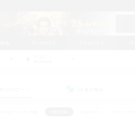
始める
プレイガイド
コミュニティ
ラ
WORLD
Bismarck
カンパニー
LS & CWLS
(0)
(0)
#立ち上げメンバー募集
#零式挑戦
#社会人中心
#まったり
体験歓迎
#クラフター中心
#ロールプレイ
#ギャザラー中心
ージュプリズム）
#スクリーンショット撮影
#クリア目指して頑張る