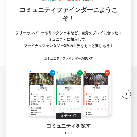
W
E
L
C
O
M
E
T
O
C
O
M
M
U
N
I
T
Y
F
I
N
D
E
R
!
コミュニティファインダーにようこ
そ！
フリーカンパニーやリンクシェルなど、自分のプレイに合ったコ
ミュニティに加入して、
ファイナルファンタジーXIVの世界をもっと楽しもう！
コミュニティファインダーの使い方
パソコン版へ
関連商品
e-STOREで購入
ステップ1
ゲームダウンロード
コミュニティを探す