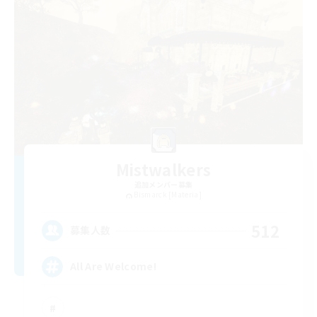
Mistwalkers
追加メンバー募集
Bismarck [Materia]
512
募集人数
All Are Welcome!