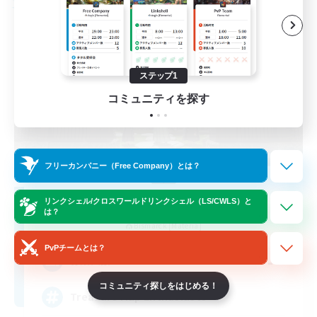
フリーカンパニー
ステップ1
コミュニティを探す
フリーカンパニー（Free Company）とは？
Stormbringer
リンクシェル/クロスワールドリンクシェル（LS/CWLS）と
は？
追加メンバー募集
Bismarck [Materia]
PvPチームとは？
--
募集人数
コミュニティ探しをはじめる！
Treasure Map Enthusiasts