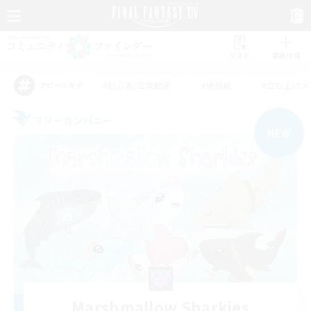
リスト
募集作成
#初心者/若葉歓迎
#絶挑戦
#立ち上げメ
アピールタグ
フリーカンパニー
NEW
Marshmallow Sharkies