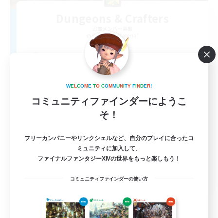
Dungeons & Crafters
追加メンバー募集
Bismarck [Materia]
100
募集人数
Discord Server
W
E
L
C
O
M
E
T
O
C
O
M
M
U
N
I
T
Y
F
I
N
D
E
R
!
コミュニティファインダーにようこ
そ！
フリーカンパニーやリンクシェルなど、自分のプレイに合ったコ
ミュニティに加入して、
ファイナルファンタジーXIVの世界をもっと楽しもう！
EN
コミュニティファインダーの使い方
詳細を見る
募集期間: 2026/08/30 まで