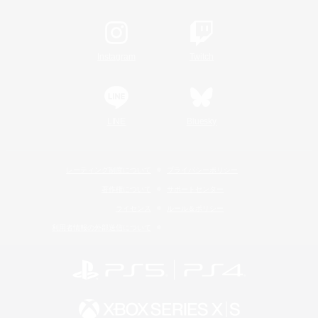
Instagram
Twitch
LINE
Bluesky
レーティング制度について
プライバシーポリシー
著作権について
サポートセンター
ライセンス
ルール＆ポリシー
利用者情報の外部送信について