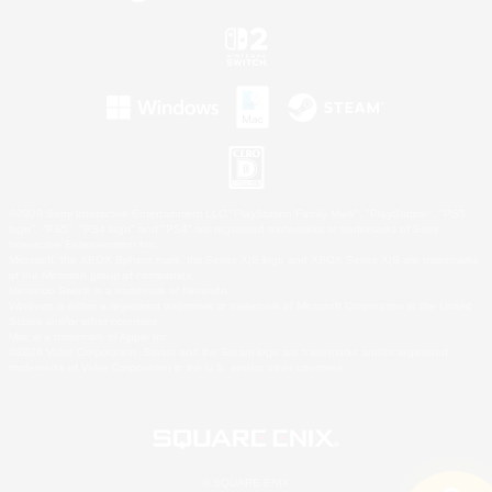
©2026 Sony Interactive Entertainment LLC."PlayStation Family Mark", "PlayStation", "PS5
logo", "PS5", "PS4 logo" and "PS4" are registered trademarks or trademarks of Sony
Interactive Entertainment Inc.
Microsoft, the XBOX Sphere mark, the Series X|S logo and XBOX Series X|S are trademarks
of the Microsoft group of companies.
Nintendo Switch is a trademark of Nintendo.
Windows is either a registered trademark or trademark of Microsoft Corporation in the United
States and/or other countries.
Mac is a trademark of Apple Inc.
©2026 Valve Corporation. Steam and the Steam logo are trademarks and/or registered
trademarks of Valve Corporation in the U.S. and/or other countries.
© SQUARE ENIX