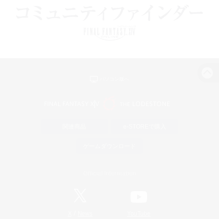
パソコン版へ
関連商品
e-STOREで購入
ゲームダウンロード
Official Information
/
X
News
YouTube