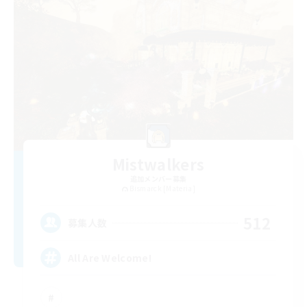
Mistwalkers
追加メンバー募集
Bismarck [Materia]
512
募集人数
All Are Welcome!