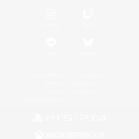
Instagram
Twitch
LINE
Bluesky
レーティング制度について
プライバシーポリシー
著作権について
サポートセンター
ライセンス
ルール＆ポリシー
利用者情報の外部送信について