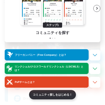
フリーカンパニー
ステップ1
コミュニティを探す
フリーカンパニー（Free Company）とは？
Dungeons & Crafters
リンクシェル/クロスワールドリンクシェル（LS/CWLS）と
は？
追加メンバー募集
Bismarck [Materia]
PvPチームとは？
100
募集人数
コミュニティ探しをはじめる！
Discord Server