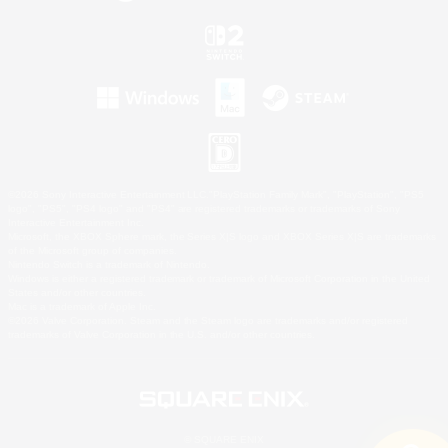
©2026 Sony Interactive Entertainment LLC."PlayStation Family Mark", "PlayStation", "PS5
logo", "PS5", "PS4 logo" and "PS4" are registered trademarks or trademarks of Sony
Interactive Entertainment Inc.
Microsoft, the XBOX Sphere mark, the Series X|S logo and XBOX Series X|S are trademarks
of the Microsoft group of companies.
Nintendo Switch is a trademark of Nintendo.
Windows is either a registered trademark or trademark of Microsoft Corporation in the United
States and/or other countries.
Mac is a trademark of Apple Inc.
©2026 Valve Corporation. Steam and the Steam logo are trademarks and/or registered
trademarks of Valve Corporation in the U.S. and/or other countries.
© SQUARE ENIX