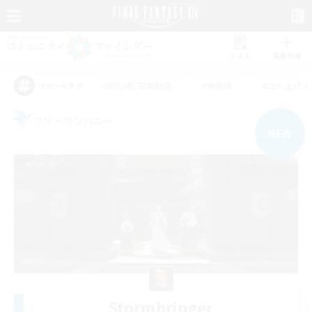
リスト
募集作成
#初心者/若葉歓迎
#絶挑戦
#立ち上げメ
アピールタグ
フリーカンパニー
NEW
Stormbringer