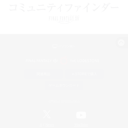
パソコン版へ
関連商品
e-STOREで購入
ゲームダウンロード
Official Information
/
X
News
YouTube