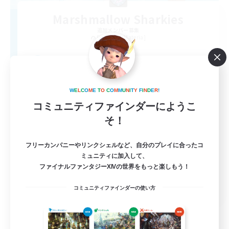
Marshmallow Sharkies
追加メンバー募集
Bismarck [Materia]
100
募集人数
SHARKS
W
E
L
C
O
M
E
T
O
C
O
M
M
U
N
I
T
Y
F
I
N
D
E
R
!
コミュニティファインダーにようこ
そ！
フリーカンパニーやリンクシェルなど、自分のプレイに合ったコ
ミュニティに加入して、
ファイナルファンタジーXIVの世界をもっと楽しもう！
EN
コミュニティファインダーの使い方
詳細を見る
募集期間: 2026/09/03 まで