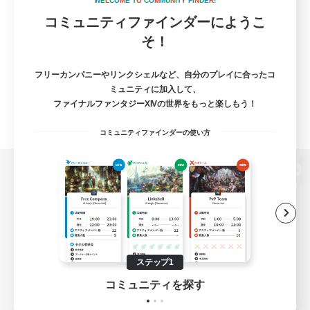
W
E
L
C
O
M
E
T
O
C
O
M
M
U
N
I
T
Y
F
I
N
D
E
R
!
コミュニティファインダーにようこ
そ！
フリーカンパニーやリンクシェルなど、自分のプレイに合ったコ
ミュニティに加入して、
ファイナルファンタジーXIVの世界をもっと楽しもう！
コミュニティファインダーの使い方
パソコン版へ
関連商品
e-STOREで購入
ステップ1
ゲームダウンロード
コミュニティを探す