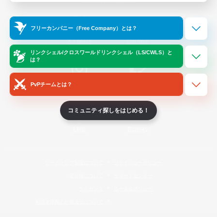
Official Information
フリーカンパニー（Free Company）とは？
/
X
News
YouTube
リンクシェル/クロスワールドリンクシェル（LS/CWLS）と
は？
PvPチームとは？
Instagram
Twitch
コミュニティ探しをはじめる！
LINE
Bluesky
レーティング制度について
プライバシーポリシー
著作権について
サポートセンター
ライセンス
ルール＆ポリシー
利用者情報の外部送信について