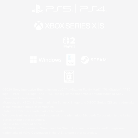
©2026 Sony Interactive Entertainment LLC."PlayStation Family Mark", "PlayStation", "PS5
logo", "PS5", "PS4 logo" and "PS4" are registered trademarks or trademarks of Sony
Interactive Entertainment Inc.
Microsoft, the XBOX Sphere mark, the Series X|S logo and XBOX Series X|S are trademarks
of the Microsoft group of companies.
Nintendo Switch is a trademark of Nintendo.
Windows is either a registered trademark or trademark of Microsoft Corporation in the United
States and/or other countries.
Mac is a trademark of Apple Inc.
©2026 Valve Corporation. Steam and the Steam logo are trademarks and/or registered
trademarks of Valve Corporation in the U.S. and/or other countries.