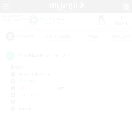
リスト
募集作成
#初心者/若葉歓迎
#絶挑戦
#立ち上げメ
アピールタグ
0件の募集が見つかりました！
指定なし
Bismarck (Materia)
LS & CWLS
平日
週末
＃レベリング
使用言語