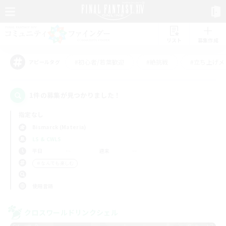
リスト
募集作成
#初心者/若葉歓迎
#絶挑戦
#立ち上げメ
アピールタグ
1件の募集が見つかりました！
指定なし
Bismarck (Materia)
LS & CWLS
平日
週末
＃なんでも楽しむ
使用言語
クロスワールドリンクシェル