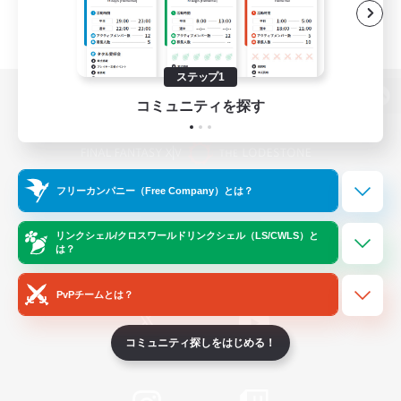
ステップ1
コミュニティを探す
パソコン版へ
フリーカンパニー（Free Company）とは？
関連商品
e-STOREで購入
ゲームダウンロード
リンクシェル/クロスワールドリンクシェル（LS/CWLS）と
は？
Official Information
PvPチームとは？
コミュニティ探しをはじめる！
/
X
News
YouTube