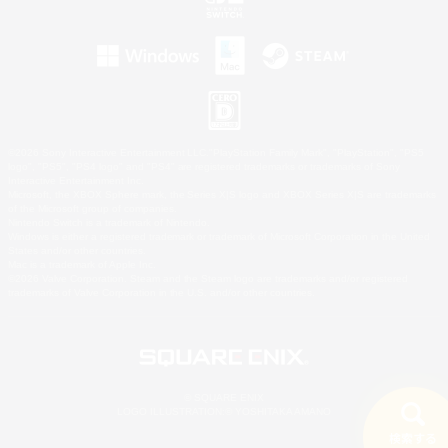
©2026 Sony Interactive Entertainment LLC."PlayStation Family Mark", "PlayStation", "PS5
logo", "PS5", "PS4 logo" and "PS4" are registered trademarks or trademarks of Sony
Interactive Entertainment Inc.
Microsoft, the XBOX Sphere mark, the Series X|S logo and XBOX Series X|S are trademarks
of the Microsoft group of companies.
Nintendo Switch is a trademark of Nintendo.
Windows is either a registered trademark or trademark of Microsoft Corporation in the United
States and/or other countries.
Mac is a trademark of Apple Inc.
©2026 Valve Corporation. Steam and the Steam logo are trademarks and/or registered
trademarks of Valve Corporation in the U.S. and/or other countries.
© SQUARE ENIX
LOGO ILLUSTRATION:© YOSHITAKA AMANO
検索する