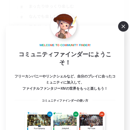
まったりゆっくり楽しむ
なんでも楽しむ
スクリーンショット撮影
JA
詳細を見る
W
E
L
C
O
M
E
T
O
C
O
M
M
U
N
I
T
Y
F
I
N
D
E
R
!
募集期間: 2026/09/07 まで
コミュニティファインダーにようこ
そ！
フリーカンパニーやリンクシェルなど、自分のプレイに合ったコ
ミュニティに加入して、
ファイナルファンタジーXIVの世界をもっと楽しもう！
コミュニティファインダーの使い方