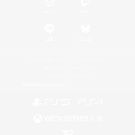
Instagram
Twitch
LINE
Bluesky
レーティング制度について
プライバシーポリシー
著作権について
サポートセンター
ライセンス
ルール＆ポリシー
利用者情報の外部送信について