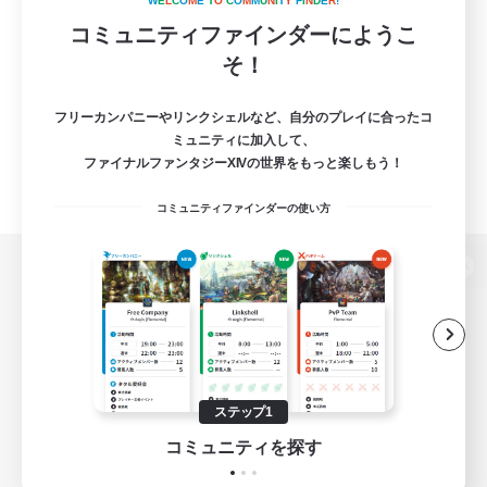
W
E
L
C
O
M
E
T
O
C
O
M
M
U
N
I
T
Y
F
I
N
D
E
R
!
コミュニティファインダーにようこ
そ！
フリーカンパニーやリンクシェルなど、自分のプレイに合ったコ
ミュニティに加入して、
ファイナルファンタジーXIVの世界をもっと楽しもう！
コミュニティファインダーの使い方
パソコン版へ
関連商品
e-STOREで購入
ステップ1
ゲームダウンロード
コミュニティを探す