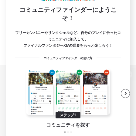
W
E
L
C
O
M
E
T
O
C
O
M
M
U
N
I
T
Y
F
I
N
D
E
R
!
コミュニティファインダーにようこ
そ！
フリーカンパニーやリンクシェルなど、自分のプレイに合ったコ
ミュニティに加入して、
ファイナルファンタジーXIVの世界をもっと楽しもう！
コミュニティファインダーの使い方
パソコン版へ
関連商品
e-STOREで購入
ステップ1
ゲームダウンロード
コミュニティを探す