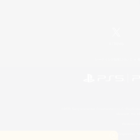
X
/
News
レーティング制度について
©2026 Sony Interactive Entertainment LLC."PlayStation
Microsoft, the 
Windows is e
©2026 Valve Corporation. St