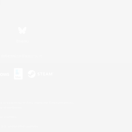
Bluesky
利用者情報の外部送信について
s or trademarks of Sony Interactive Entertainment Inc.
up of companies.
er countries.
U.S. and/or other countries.