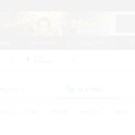
始める
プレイガイド
コミュニティ
ラ
WORLD
Bismarck
カンパニー
LS & CWLS
(0)
(1)
#立ち上げメンバー募集
#零式挑戦
#社会人中心
#極挑戦
#体験歓迎
#ロールプレイ
#ギャザラー中心
#クラフター中
て頑張る
#スクリーンショット撮影
#ミラプリ（ミラージュプリズム