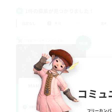
1件の募集が見つかりました！
指定なし
平日
週末
クロスワールドリンクシェル
NEW
MAMEGAE - materia -
コミュ
追加メンバー募集
Materia
活動時間
フリーカンパ