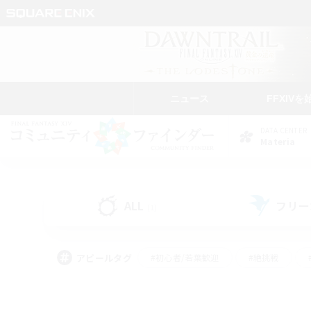
ニュース
FFXIVを
DATA CENTER
Materia
ALL
フリー
(1)
アピールタグ
#初心者/若葉歓迎
#絶挑戦
#なんでも楽しむ
#学生中心
#モブハント
#レベリング
#クリア目指し