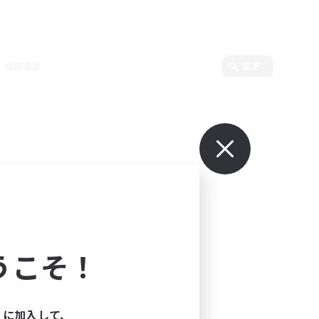
使用言語
変更
うこそ！
ィに加入して、