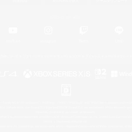
関連商品
e-STOREで購入
ゲームダウンロード
Official Information
YouTube
Instagram
Twitch
LINE
著作権について
プライバシーポリシー
サポートセンター
ライセンス
ルール＆ポリシー
 Family Mark", "PlayStation", "PS5 logo", "PS5", "PS4 logo" and "PS4" are registered trademark
XBOX Sphere mark, the Series X|S logo and XBOX Series X|S are trademarks of the Microsoft gro
Nintendo Switch is a trademark of Nintendo.
ither a registered trademark or trademark of Microsoft Corporation in the United States and/or oth
Mac is a trademark of Apple Inc.
eam and the Steam logo are trademarks and/or registered trademarks of Valve Corporation in the 