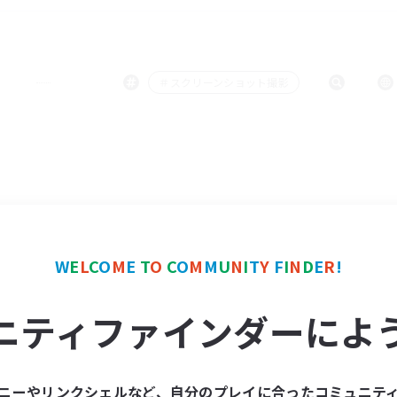
＃スクリーンショット撮影
W
E
L
C
O
M
E
T
O
C
O
M
M
U
N
I
T
Y
F
I
N
D
E
R
!
ニティファインダーによ
ニーやリンクシェルなど、自分のプレイに合ったコミュニテ