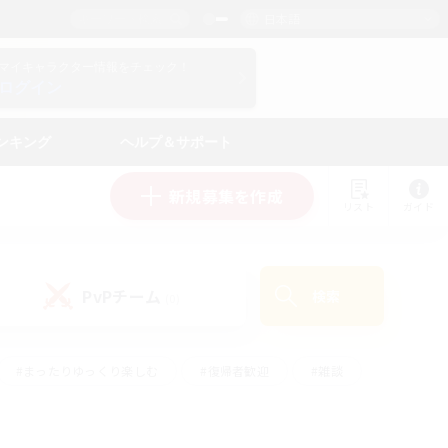
日本語
マイキャラクター情報をチェック！
ログイン
ンキング
ヘルプ＆サポート
新規募集を作成
リスト
ガイド
PvPチーム
検索
(0)
#まったりゆっくり楽しむ
#復帰者歓迎
#雑談
心
#演奏
#トレジャーハント
#ハウジング
）
#プレイヤー主催イベント