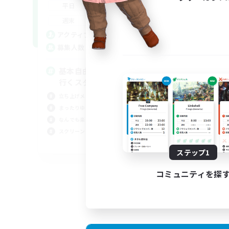
18:00
2:00
平日
9:00
2:00
週末
1
アクティブメンバー数
64
募集人数
基本自由に！声かけあって色々
行くスタイル！
立ち上げメンバー募集
まったりゆっくり楽しむ
なんでも楽しむ
スクリーンショット撮影
JA
ステップ1
募集期間: 2026/09/07 まで
コミュニティを探