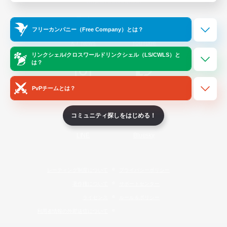
Official Information
フリーカンパニー（Free Company）とは？
/
X
News
YouTube
リンクシェル/クロスワールドリンクシェル（LS/CWLS）と
は？
PvPチームとは？
Instagram
Twitch
コミュニティ探しをはじめる！
LINE
Bluesky
レーティング制度について
プライバシーポリシー
著作権について
サポートセンター
ライセンス
ルール＆ポリシー
利用者情報の外部送信について