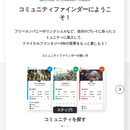
W
E
L
C
O
M
E
T
O
C
O
M
M
U
N
I
T
Y
F
I
N
D
E
R
!
コミュニティファインダーにようこ
そ！
フリーカンパニーやリンクシェルなど、自分のプレイに合ったコ
ミュニティに加入して、
ファイナルファンタジーXIVの世界をもっと楽しもう！
コミュニティファインダーの使い方
パソコン版へ
関連商品
e-STOREで購入
ステップ1
ゲームダウンロード
コミュニティを探す