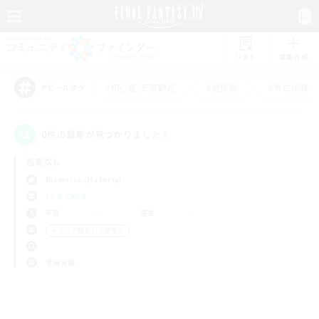
リスト
募集作成
#初心者/若葉歓迎
#絶挑戦
#零式挑戦
アピールタグ
0件の募集が見つかりました！
指定なし
Bismarck (Materia)
LS & CWLS
平日
週末
＃クリア目指して頑張る
使用言語