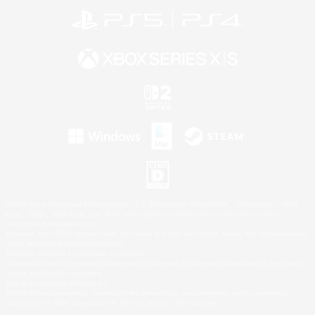
©2026 Sony Interactive Entertainment LLC."PlayStation Family Mark", "PlayStation", "PS5
logo", "PS5", "PS4 logo" and "PS4" are registered trademarks or trademarks of Sony
Interactive Entertainment Inc.
Microsoft, the XBOX Sphere mark, the Series X|S logo and XBOX Series X|S are trademarks
of the Microsoft group of companies.
Nintendo Switch is a trademark of Nintendo.
Windows is either a registered trademark or trademark of Microsoft Corporation in the United
States and/or other countries.
Mac is a trademark of Apple Inc.
©2026 Valve Corporation. Steam and the Steam logo are trademarks and/or registered
trademarks of Valve Corporation in the U.S. and/or other countries.