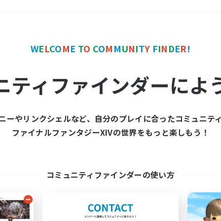
＃クリア目指して頑張る
W
E
L
C
O
M
E
T
O
C
O
M
M
U
N
I
T
Y
F
I
N
D
E
R
!
ニティファインダーによ
ニーやリンクシェルなど、自分のプレイに合ったコミュニテ
ファイナルファンタジーXIVの世界をもっと楽しもう！
募集数 0件
集が見つかりませんでし
コミュニティファインダーの使い方
条件を変えて検索してみるでっす！