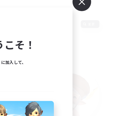
使用言語
変更
うこそ！
ィに加入して、
た。