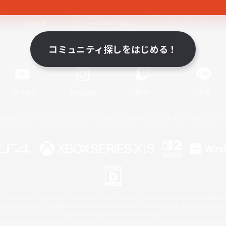
関連商品
e-STOREで購入
ゲームダウンロード
コミュニティ探しをはじめる！
Official Information
YouTube
Instagram
Twitch
LINE
著作権について
プライバシーポリシー
サポートセンター
ライセンス
ルール＆ポリシー
 Family Mark", "PlayStation", "PS5 logo", "PS5", "PS4 logo" and "PS4" are registered trademark
XBOX Sphere mark, the Series X|S logo and XBOX Series X|S are trademarks of the Microsoft gro
Nintendo Switch is a trademark of Nintendo.
ither a registered trademark or trademark of Microsoft Corporation in the United States and/or oth