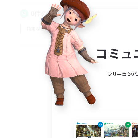
0件の募集が見つかりました！
指定なし
平日
週末
コミュ
フリーカンパ
募