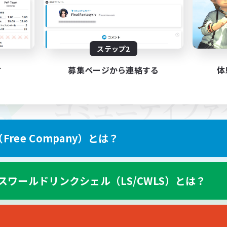
ステップ2
す
募集ページから連絡する
体
ree Company）とは？
スワールドリンクシェル（LS/CWLS）とは？
スマートフォン版へ