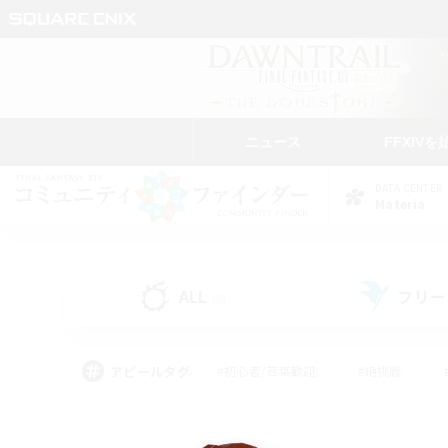
ニュース
FFXIVを
DATA CENTER
Materia
ALL
フリー
(0)
アピールタグ
#初心者/若葉歓迎
#絶挑戦
#雑談
#なんでも楽しむ
#学生中心
#
#スクリーンショット撮影
#ト