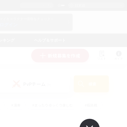
日本語
マイキャラクター情報をチェック！
ログイン
ンキング
ヘルプ＆サポート
新規募集を作成
リスト
ガイド
PvPチーム
検索
(0)
#演奏
#まったりゆっくり楽しむ
#極挑戦
#ハウジング
#レベリング
#クラフター中心
ズム）
#プレイヤー主催イベント