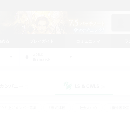
始める
プレイガイド
コミュニティ
ラ
WORLD
Bismarck
カンパニー
LS & CWLS
(0)
(0)
#立ち上げメンバー募集
#零式挑戦
#社会人中心
#復帰者歓迎
ギャザラー中心
#モブハント
#ロールプレイ
#体験歓迎
レジャーハント
#クリア目指して頑張る
#ミラプリ（ミラージュプリ