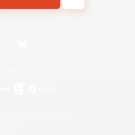
Bluesky
利用者情報の外部送信について
s or trademarks of Sony Interactive Entertainment Inc.
up of companies.
er countries.