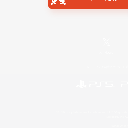
X
/
News
レーティング制度について
©2026 Sony Interactive Entertainment LLC."PlayStation
Microsoft, the 
Windows is e