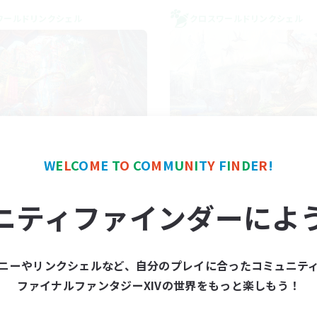
ワールドリンクシェル
クロスワールドリンクシェル
FXIV NA Network 1
Let's Party! Mat
W
E
L
C
O
M
E
T
O
C
O
M
M
U
N
I
T
Y
F
I
N
D
E
R
!
追加メンバー募集
追加メンバー募集
Materia
Materia
ニティファインダーによ
動時間
活動時間
7:00
11:00
0:00
日
平日
1:00
12:00
0:00
末
週末
ニーやリンクシェルなど、自分のプレイに合ったコミュニテ
717
クティブメンバー数
アクティブメンバー数
ファイナルファンタジーXIVの世界をもっと楽しもう！
100
集人数
募集人数