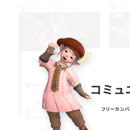
クロスワールドリンクシェル
クロス
MAMEGAE - materia -
F
追加メンバー募集
Materia
コミュ
活動時間
活
18:00
2:00
平日
平
9:00
2:00
週末
週
フリーカンパ
1
アクティブメンバー数
ア
64
募集人数
募