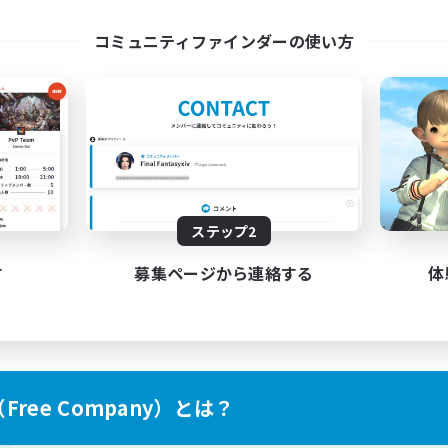
ayers events social
LetsPartyFFXIVDisco
コミュニティファインダーの使い方
EN / FR
募集期間: 2026/08/28 まで
募集期間: 20
ステップ2
す
募集ページから連絡する
体
ree Company）とは？