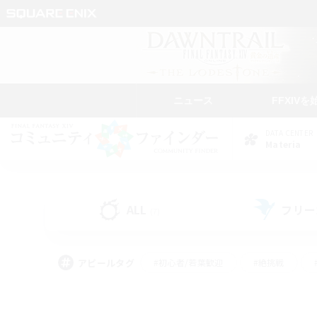
ニュース
FFXIVを
DATA CENTER
Materia
ALL
フリー
(7)
アピールタグ
#初心者/若葉歓迎
#絶挑戦
#雑談
#なんでも楽しむ
#学生中心
#
#スクリーンショット撮影
#ト