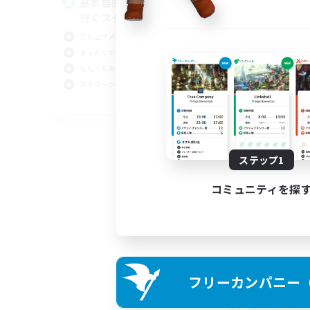
基本自由に！声かけあって色々
Pl
行くスタイル！
立ち上げメンバー募集
まったりゆっくり楽しむ
なんでも楽しむ
スクリーンショット撮影
JA
募集期間: 2026/09/07 まで
ステップ1
コミュニティを探
フリーカンパニー（F