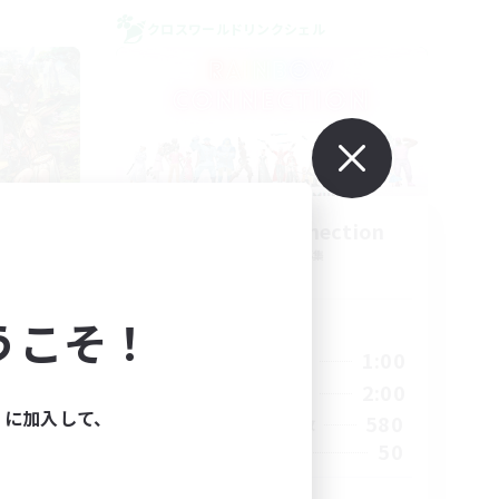
クロスワールドリンクシェル
eria
Rainbow Connection
追加メンバー募集
Materia
うこそ！
活動時間
23:00
18:00
1:00
平日
23:00
10:00
2:00
週末
ィに加入して、
1
580
アクティブメンバー数
999
50
募集人数