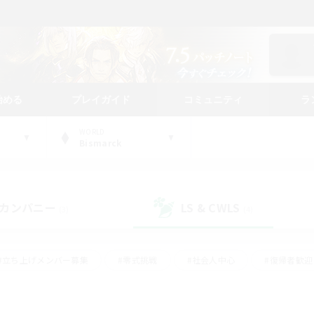
始める
プレイガイド
コミュニティ
ラ
WORLD
Bismarck
カンパニー
LS & CWLS
(3)
(4)
#立ち上げメンバー募集
#零式挑戦
#社会人中心
#復帰者歓迎
ギャザラー中心
#モブハント
#ロールプレイ
#体験歓迎
レジャーハント
#クリア目指して頑張る
#ミラプリ（ミラージュプリ