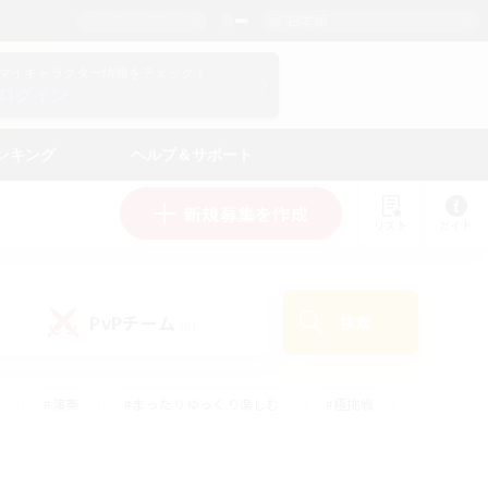
日本語
マイキャラクター情報をチェック！
ログイン
ンキング
ヘルプ＆サポート
新規募集を作成
リスト
ガイド
PvPチーム
検索
(0)
#演奏
#まったりゆっくり楽しむ
#極挑戦
#ハウジング
#レベリング
#クラフター中心
ズム）
#プレイヤー主催イベント