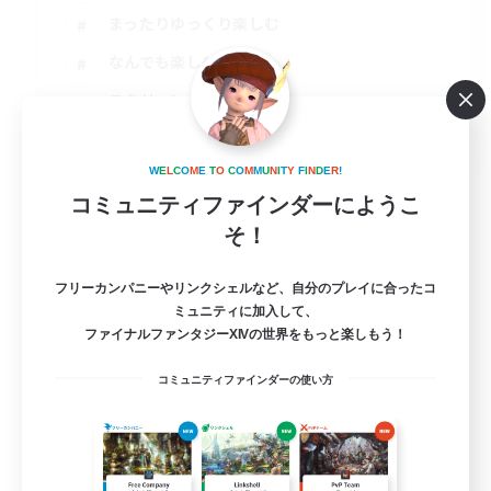
まったりゆっくり楽しむ
なんでも楽しむ
スクリーンショット撮影
JA
詳細を見る
W
E
L
C
O
M
E
T
O
C
O
M
M
U
N
I
T
Y
F
I
N
D
E
R
!
募集期間: 2026/09/01 まで
コミュニティファインダーにようこ
そ！
フリーカンパニーやリンクシェルなど、自分のプレイに合ったコ
ミュニティに加入して、
ファイナルファンタジーXIVの世界をもっと楽しもう！
コミュニティファインダーの使い方