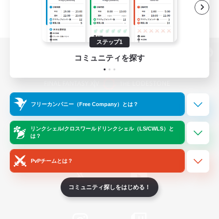
ステップ1
コミュニティを探す
パソコン版へ
フリーカンパニー（Free Company）とは？
関連商品
e-STOREで購入
ゲームダウンロード
リンクシェル/クロスワールドリンクシェル（LS/CWLS）と
は？
Official Information
PvPチームとは？
コミュニティ探しをはじめる！
/
X
News
YouTube