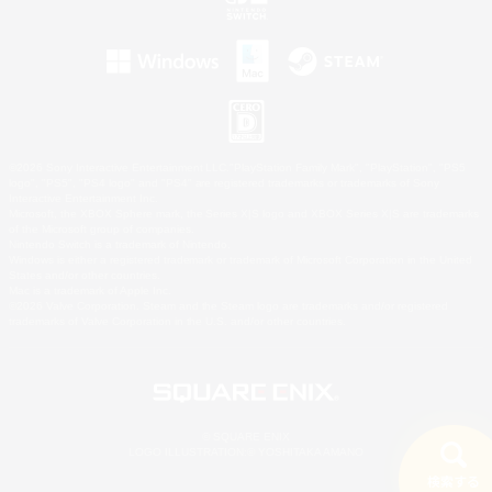
©2026 Sony Interactive Entertainment LLC."PlayStation Family Mark", "PlayStation", "PS5
logo", "PS5", "PS4 logo" and "PS4" are registered trademarks or trademarks of Sony
Interactive Entertainment Inc.
Microsoft, the XBOX Sphere mark, the Series X|S logo and XBOX Series X|S are trademarks
of the Microsoft group of companies.
Nintendo Switch is a trademark of Nintendo.
Windows is either a registered trademark or trademark of Microsoft Corporation in the United
States and/or other countries.
Mac is a trademark of Apple Inc.
©2026 Valve Corporation. Steam and the Steam logo are trademarks and/or registered
trademarks of Valve Corporation in the U.S. and/or other countries.
© SQUARE ENIX
LOGO ILLUSTRATION:© YOSHITAKA AMANO
検索する