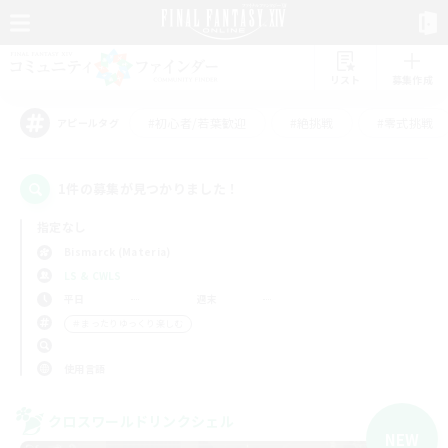
リスト
募集作成
#初心者/若葉歓迎
#絶挑戦
#零式挑戦
アピールタグ
1件の募集が見つかりました！
指定なし
Bismarck (Materia)
LS & CWLS
平日
週末
＃まったりゆっくり楽しむ
使用言語
クロスワールドリンクシェル
NEW