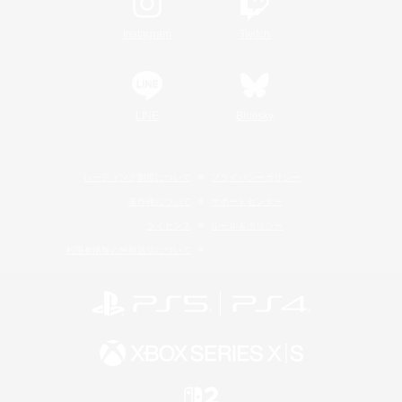
Instagram
Twitch
LINE
Bluesky
レーティング制度について
プライバシーポリシー
著作権について
サポートセンター
ライセンス
ルール＆ポリシー
利用者情報の外部送信について