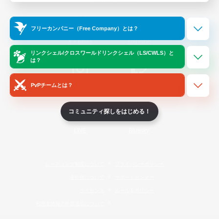
Official Information
フリーカンパニー（Free Company）とは？
/
X
News
YouTube
リンクシェル/クロスワールドリンクシェル（LS/CWLS）と
は？
PvPチームとは？
Instagram
Twitch
コミュニティ探しをはじめる！
LINE
Bluesky
レーティング制度について
プライバシーポリシー
著作権について
サポートセンター
ライセンス
ルール＆ポリシー
利用者情報の外部送信について