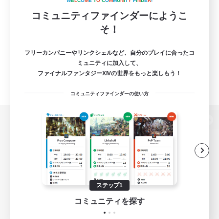
W
E
L
C
O
M
E
T
O
C
O
M
M
U
N
I
T
Y
F
I
N
D
E
R
!
コミュニティファインダーにようこ
そ！
フリーカンパニーやリンクシェルなど、自分のプレイに合ったコ
ミュニティに加入して、
ファイナルファンタジーXIVの世界をもっと楽しもう！
コミュニティファインダーの使い方
パソコン版へ
関連商品
e-STOREで購入
ステップ1
ゲームダウンロード
コミュニティを探す