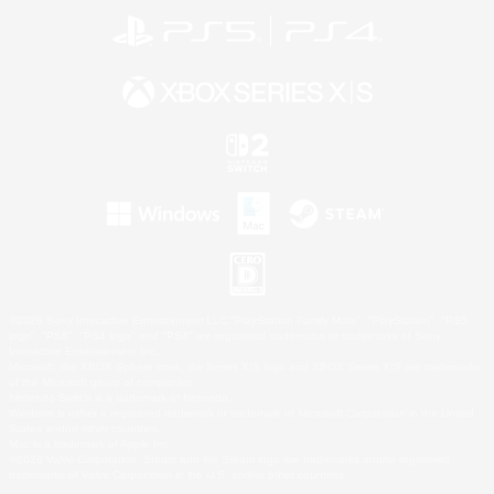
©2026 Sony Interactive Entertainment LLC."PlayStation Family Mark", "PlayStation", "PS5
logo", "PS5", "PS4 logo" and "PS4" are registered trademarks or trademarks of Sony
Interactive Entertainment Inc.
Microsoft, the XBOX Sphere mark, the Series X|S logo and XBOX Series X|S are trademarks
of the Microsoft group of companies.
Nintendo Switch is a trademark of Nintendo.
Windows is either a registered trademark or trademark of Microsoft Corporation in the United
States and/or other countries.
Mac is a trademark of Apple Inc.
©2026 Valve Corporation. Steam and the Steam logo are trademarks and/or registered
trademarks of Valve Corporation in the U.S. and/or other countries.