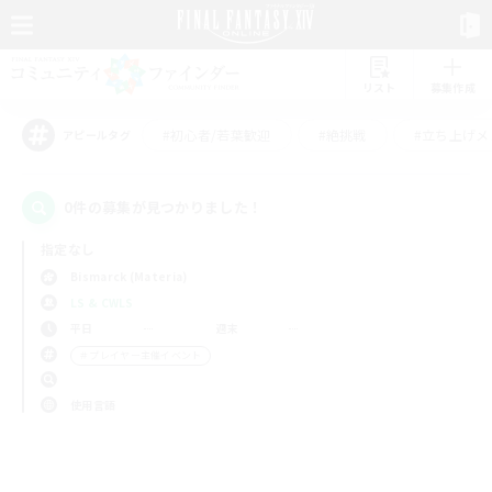
リスト
募集作成
#初心者/若葉歓迎
#絶挑戦
#立ち上げメ
アピールタグ
0件の募集が見つかりました！
指定なし
Bismarck (Materia)
LS & CWLS
平日
週末
＃プレイヤー主催イベント
使用言語