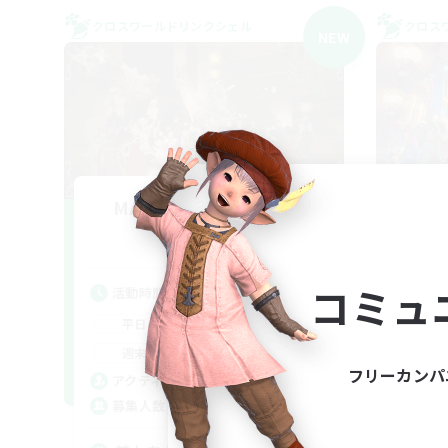
クロスワールドリンクシェル
クロス
NEW
MAMEGAE - materia -
F
追加メンバー募集
Materia
コミュ
活動時間
活
18:00
2:00
平日
平
9:00
2:00
週末
週
フリーカンパ
1
アクティブメンバー数
ア
64
募集人数
募