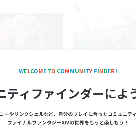
ワールドリンクシェル
クロスワールドリンクシェル
FXIV NA Network 1
Let's Party! Mat
W
E
L
C
O
M
E
T
O
C
O
M
M
U
N
I
T
Y
F
I
N
D
E
R
!
追加メンバー募集
追加メンバー募集
Materia
Materia
ニティファインダーによ
動時間
活動時間
7:00
11:00
0:00
日
平日
1:00
12:00
0:00
末
週末
ニーやリンクシェルなど、自分のプレイに合ったコミュニテ
717
クティブメンバー数
アクティブメンバー数
ファイナルファンタジーXIVの世界をもっと楽しもう！
100
集人数
募集人数