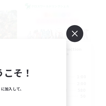
クロスワールドリンクシェル
eria
Rainbow Connection
追加メンバー募集
Materia
うこそ！
活動時間
23:00
18:00
1:00
平日
23:00
10:00
2:00
週末
ィに加入して、
1
580
アクティブメンバー数
999
50
募集人数