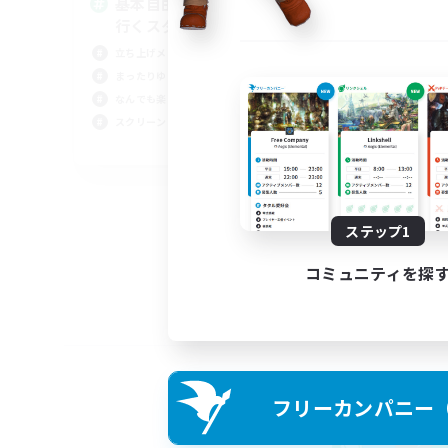
基本自由に！声かけあって色々
Pl
行くスタイル！
立ち上げメンバー募集
まったりゆっくり楽しむ
なんでも楽しむ
スクリーンショット撮影
JA
募集期間: 2026/09/01 まで
ステップ1
コミュニティを探
フリーカンパニー（F