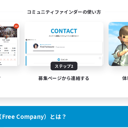
ayers events social
LetsPartyFFXIVDisco
コミュニティファインダーの使い方
EN / FR
募集期間: 2026/08/28 まで
募集期間: 20
ステップ2
す
募集ページから連絡する
体
ree Company）とは？