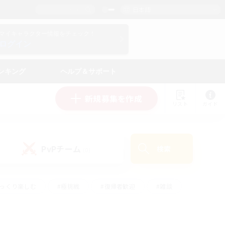
日本語
マイキャラクター情報をチェック！
ログイン
ンキング
ヘルプ＆サポート
新規募集を作成
リスト
ガイド
PvPチーム
検索
(0)
ゆっくり楽しむ
#極挑戦
#復帰者歓迎
#雑談
学生中心
#トレジャーハント
#レベリング
して頑張る
#プレイヤー主催イベント