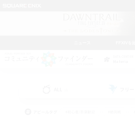
ニュース
FFXIVを
DATA CENTER
Materia
ALL
フリー
(8)
アピールタグ
#初心者/若葉歓迎
#絶挑戦
#モブハント
#なんでも楽しむ
#ロールプ
#ミラプリ（ミラージュプリズム）