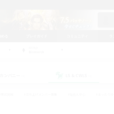
始める
プレイガイド
コミュニティ
ラ
WORLD
Bismarck
カンパニー
LS & CWLS
(4)
(4)
#零式挑戦
#立ち上げメンバー募集
#社会人中心
#まったり
レイ
#クラフター中心
#体験歓迎
#ギャザラー中心
#
#スクリーンショット撮影
#ハウジング
#演奏
#クリア目指