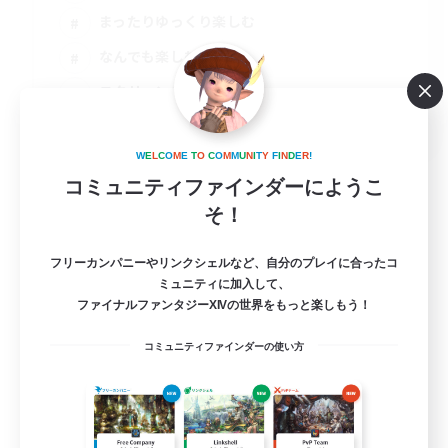
まったりゆっくり楽しむ
なんでも楽しむ
スクリーンショット撮影
JA
詳細を見る
W
E
L
C
O
M
E
T
O
C
O
M
M
U
N
I
T
Y
F
I
N
D
E
R
!
募集期間: 2026/09/01 まで
コミュニティファインダーにようこ
そ！
フリーカンパニーやリンクシェルなど、自分のプレイに合ったコ
ミュニティに加入して、
ファイナルファンタジーXIVの世界をもっと楽しもう！
コミュニティファインダーの使い方