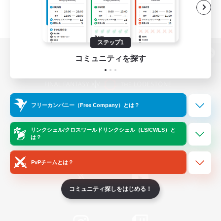
ステップ1
コミュニティを探す
パソコン版へ
フリーカンパニー（Free Company）とは？
関連商品
e-STOREで購入
ゲームダウンロード
リンクシェル/クロスワールドリンクシェル（LS/CWLS）と
は？
Official Information
PvPチームとは？
コミュニティ探しをはじめる！
/
X
News
YouTube