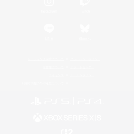
Instagram
Twitch
LINE
Bluesky
レーティング制度について
プライバシーポリシー
著作権について
サポートセンター
ライセンス
ルール＆ポリシー
利用者情報の外部送信について