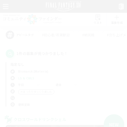
リスト
募集作成
#初心者/若葉歓迎
#絶挑戦
#立ち上げメ
アピールタグ
1件の募集が見つかりました！
指定なし
Bismarck (Materia)
LS & CWLS
平日
週末
＃まったりゆっくり楽しむ
使用言語
クロスワールドリンクシェル
NEW