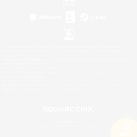
©2026 Sony Interactive Entertainment LLC."PlayStation Family Mark", "PlayStation", "PS5
logo", "PS5", "PS4 logo" and "PS4" are registered trademarks or trademarks of Sony
Interactive Entertainment Inc.
Microsoft, the XBOX Sphere mark, the Series X|S logo and XBOX Series X|S are trademarks
of the Microsoft group of companies.
Nintendo Switch is a trademark of Nintendo.
Windows is either a registered trademark or trademark of Microsoft Corporation in the United
States and/or other countries.
Mac is a trademark of Apple Inc.
©2026 Valve Corporation. Steam and the Steam logo are trademarks and/or registered
trademarks of Valve Corporation in the U.S. and/or other countries.
© SQUARE ENIX
LOGO ILLUSTRATION:© YOSHITAKA AMANO
検索する