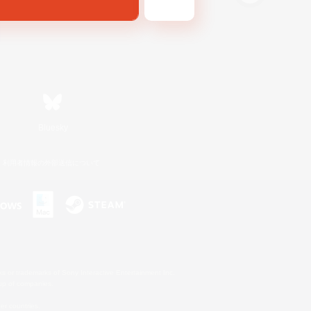
Bluesky
利用者情報の外部送信について
s or trademarks of Sony Interactive Entertainment Inc.
up of companies.
er countries.