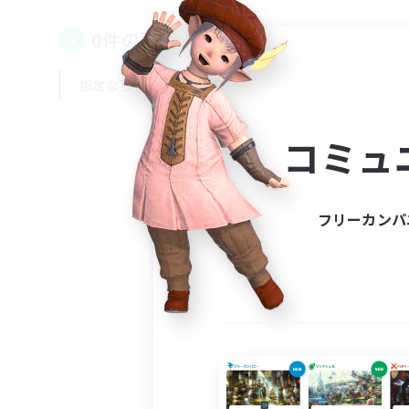
0件の募集が見つかりました！
指定なし
平日
週末
コミュ
フリーカンパ
募