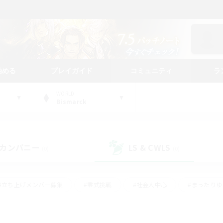
始める
プレイガイド
コミュニティ
ラ
WORLD
Bismarck
カンパニー
LS & CWLS
(0)
(0)
#立ち上げメンバー募集
#零式挑戦
#社会人中心
#まったり
体験歓迎
#クラフター中心
#ロールプレイ
#ギャザラー中心
ージュプリズム）
#スクリーンショット撮影
#クリア目指して頑張る