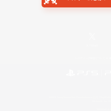
X
/
News
レーティング制度について
©2026 Sony Interactive Entertainment LLC."PlayStation
Microsoft, the 
Windows is e