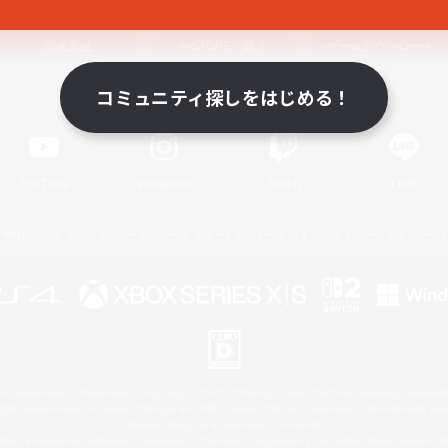
関連商品
e-STOREで購入
ゲームダウンロード
コミュニティ探しをはじめる！
Official Information
YouTube
Instagram
Twitch
LINE
著作権について
プライバシーポリシー
サポートセンター
ライセンス
ルール＆ポリシー
 Family Mark", "PlayStation", "PS5 logo", "PS5", "PS4 logo" and "PS4" are registered trademark
XBOX Sphere mark, the Series X|S logo and XBOX Series X|S are trademarks of the Microsoft gro
Nintendo Switch is a trademark of Nintendo.
ither a registered trademark or trademark of Microsoft Corporation in the United States and/or oth