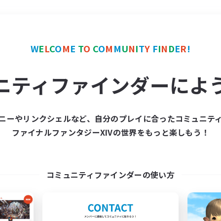
＃ギャザラー中心
使用言
W
E
L
C
O
M
E
T
O
C
O
M
M
U
N
I
T
Y
F
I
N
D
E
R
!
ニティファインダーによ
ニーやリンクシェルなど、自分のプレイに合ったコミュニテ
ファイナルファンタジーXIVの世界をもっと楽しもう！
募集数 0件
集が見つかりませんでし
コミュニティファインダーの使い方
条件を変えて検索してみるでっす！