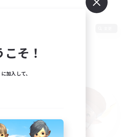
語
変更
うこそ！
ィに加入して、
た。