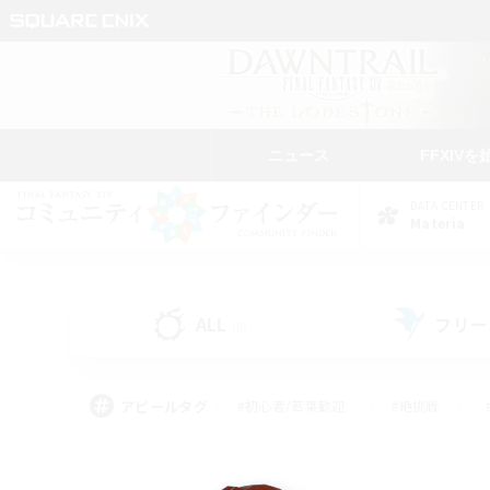
ニュース
FFXIVを
DATA CENTER
Materia
ALL
フリー
(0)
アピールタグ
#初心者/若葉歓迎
#絶挑戦
#学生中心
#なんでも楽しむ
#モブハント
#
#演奏
#ミラプリ（ミラ