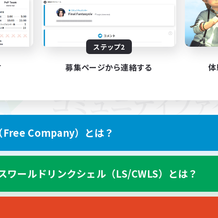
ステップ2
す
募集ページから連絡する
体
ree Company）とは？
スワールドリンクシェル（LS/CWLS）とは？
スマートフォン版へ