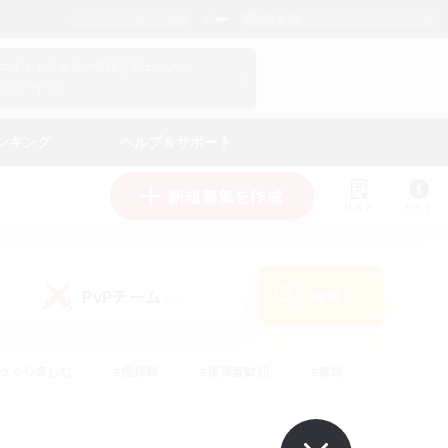
日本語
マイキャラクター情報をチェック！
ログイン
ンキング
ヘルプ＆サポート
新規募集を作成
リスト
ガイド
PvPチーム
検索
(0)
ゆっくり楽しむ
#極挑戦
#復帰者歓迎
#雑談
#ハウジング
#トレジャーハント
#レベリング
#プレイヤー主催イベント