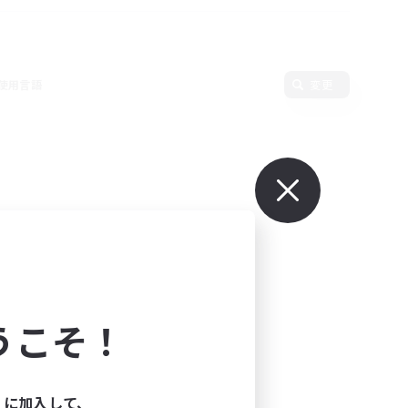
使用言語
変更
うこそ！
ィに加入して、