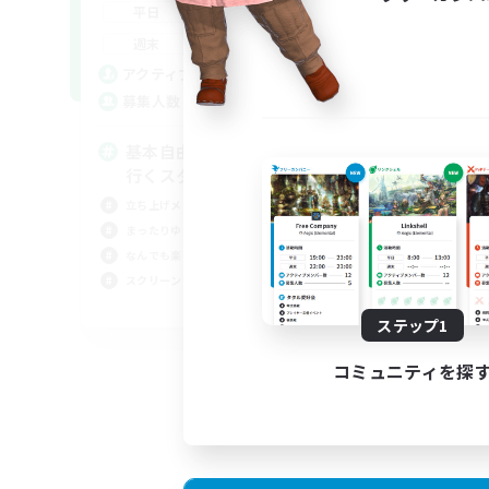
18:00
2:00
平日
9:00
2:00
週末
1
アクティブメンバー数
64
募集人数
基本自由に！声かけあって色々
行くスタイル！
立ち上げメンバー募集
まったりゆっくり楽しむ
なんでも楽しむ
スクリーンショット撮影
JA
ステップ1
募集期間: 2026/09/07 まで
コミュニティを探