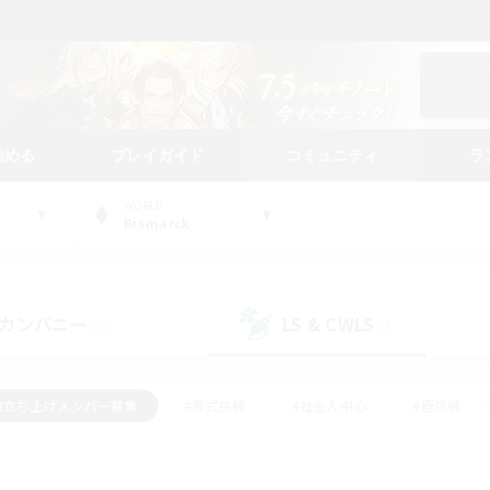
始める
プレイガイド
コミュニティ
ラ
WORLD
Bismarck
カンパニー
LS & CWLS
(0)
(1)
#立ち上げメンバー募集
#零式挑戦
#社会人中心
#極挑戦
#体験歓迎
#ロールプレイ
#ギャザラー中心
#クラフター中
て頑張る
#スクリーンショット撮影
#ミラプリ（ミラージュプリズム