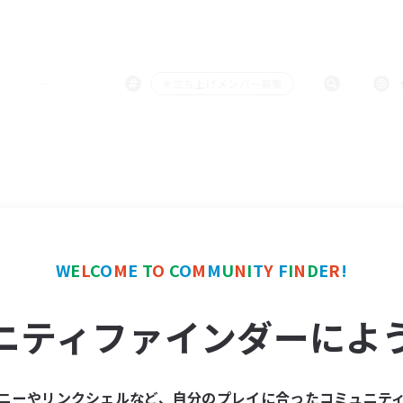
＃立ち上げメンバー募集
W
E
L
C
O
M
E
T
O
C
O
M
M
U
N
I
T
Y
F
I
N
D
E
R
!
ニティファインダーによ
ニーやリンクシェルなど、自分のプレイに合ったコミュニテ