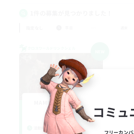
1件の募集が見つかりました！
指定なし
平日
週末
クロスワールドリンクシェル
NEW
MAMEGAE - materia -
コミュ
追加メンバー募集
Materia
活動時間
フリーカンパ