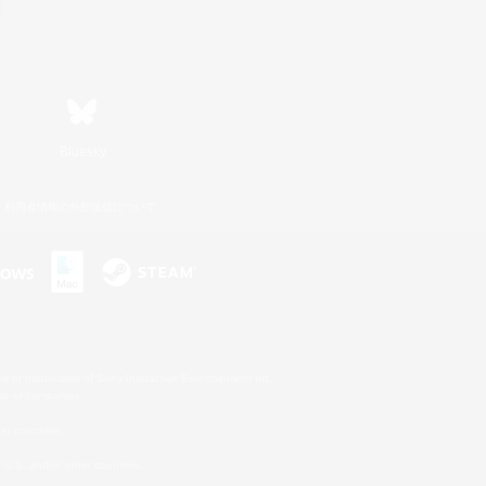
Bluesky
利用者情報の外部送信について
s or trademarks of Sony Interactive Entertainment Inc.
up of companies.
er countries.
U.S. and/or other countries.