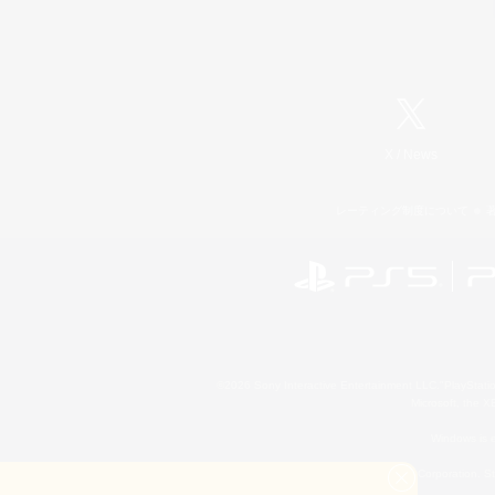
X
/
News
レーティング制度について
©2026 Sony Interactive Entertainment LLC."PlayStation
Microsoft, the 
Windows is e
©2026 Valve Corporation. St