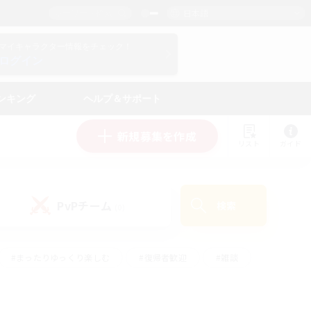
日本語
マイキャラクター情報をチェック！
ログイン
ンキング
ヘルプ＆サポート
新規募集を作成
リスト
ガイド
PvPチーム
検索
(0)
#まったりゆっくり楽しむ
#復帰者歓迎
#雑談
心
#演奏
#トレジャーハント
#ハウジング
）
#プレイヤー主催イベント