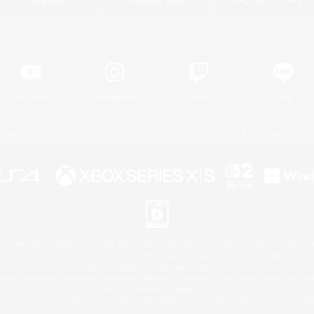
関連商品
e-STOREで購入
ゲームダウンロード
Official Information
YouTube
Instagram
Twitch
LINE
著作権について
プライバシーポリシー
サポートセンター
ライセンス
ルール＆ポリシー
 Family Mark", "PlayStation", "PS5 logo", "PS5", "PS4 logo" and "PS4" are registered trademark
XBOX Sphere mark, the Series X|S logo and XBOX Series X|S are trademarks of the Microsoft gro
Nintendo Switch is a trademark of Nintendo.
ither a registered trademark or trademark of Microsoft Corporation in the United States and/or oth
Mac is a trademark of Apple Inc.
eam and the Steam logo are trademarks and/or registered trademarks of Valve Corporation in the 