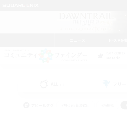
ニュース
FFXIVを
DATA CENTER
Materia
ALL
フリー
(1)
アピールタグ
#初心者/若葉歓迎
#絶挑戦
#なんでも楽しむ
#学生中心
#モブハント
#レベリング
#クリア目指し