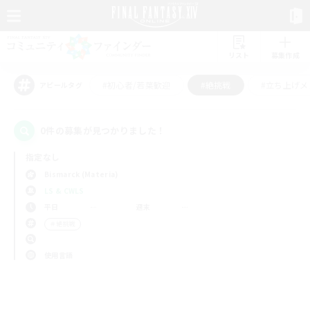
リスト
募集作成
#初心者/若葉歓迎
#絶挑戦
#立ち上げメ
アピールタグ
0件の募集が見つかりました！
指定なし
Bismarck (Materia)
LS & CWLS
平日
週末
＃絶挑戦
使用言語