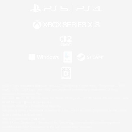
©2026 Sony Interactive Entertainment LLC."PlayStation Family Mark", "PlayStation", "PS5
logo", "PS5", "PS4 logo" and "PS4" are registered trademarks or trademarks of Sony
Interactive Entertainment Inc.
Microsoft, the XBOX Sphere mark, the Series X|S logo and XBOX Series X|S are trademarks
of the Microsoft group of companies.
Nintendo Switch is a trademark of Nintendo.
Windows is either a registered trademark or trademark of Microsoft Corporation in the United
States and/or other countries.
Mac is a trademark of Apple Inc.
©2026 Valve Corporation. Steam and the Steam logo are trademarks and/or registered
trademarks of Valve Corporation in the U.S. and/or other countries.