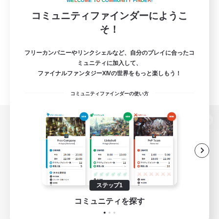
W
E
L
C
O
M
E
T
O
C
O
M
M
U
N
I
T
Y
F
I
N
D
E
R
!
コミュニティファインダーにようこ
そ！
フリーカンパニーやリンクシェルなど、自分のプレイに合ったコ
ミュニティに加入して、
ファイナルファンタジーXIVの世界をもっと楽しもう！
コミュニティファインダーの使い方
パソコン版へ
関連商品
e-STOREで購入
ステップ1
ゲームダウンロード
コミュニティを探す