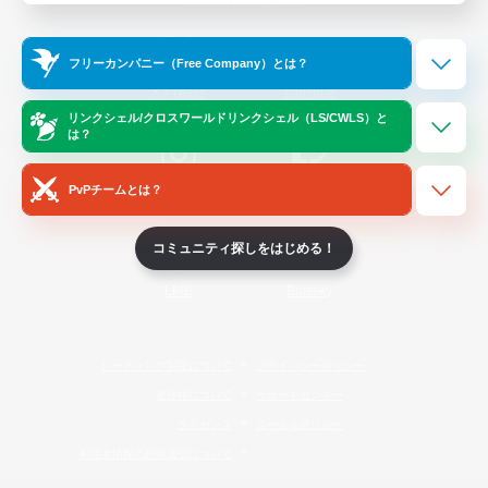
Official Information
フリーカンパニー（Free Company）とは？
/
X
News
YouTube
リンクシェル/クロスワールドリンクシェル（LS/CWLS）と
は？
PvPチームとは？
Instagram
Twitch
コミュニティ探しをはじめる！
LINE
Bluesky
レーティング制度について
プライバシーポリシー
著作権について
サポートセンター
ライセンス
ルール＆ポリシー
利用者情報の外部送信について