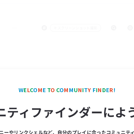
＃スクリーンショット撮影
W
E
L
C
O
M
E
T
O
C
O
M
M
U
N
I
T
Y
F
I
N
D
E
R
!
ニティファインダーによ
ニーやリンクシェルなど、自分のプレイに合ったコミュニテ