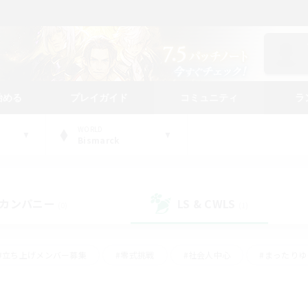
始める
プレイガイド
コミュニティ
ラ
WORLD
Bismarck
カンパニー
LS & CWLS
(0)
(1)
#立ち上げメンバー募集
#零式挑戦
#社会人中心
#まったり
体験歓迎
#クラフター中心
#ロールプレイ
#ギャザラー中心
ージュプリズム）
#スクリーンショット撮影
#クリア目指して頑張る