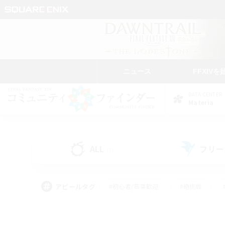
ニュース
FFXIVを
DATA CENTER
Materia
ALL
フリー
(1)
アピールタグ
#初心者/若葉歓迎
#絶挑戦
#学生中心
#なんでも楽しむ
#モブハント
#
#演奏
#ミラプリ（ミラ