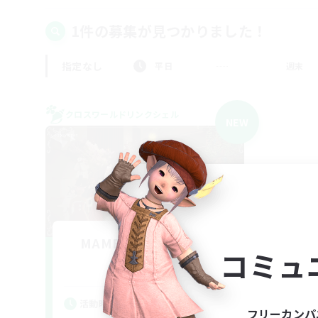
1件の募集が見つかりました！
指定なし
平日
週末
クロスワールドリンクシェル
NEW
MAMEGAE - materia -
コミュ
追加メンバー募集
Materia
活動時間
フリーカンパ