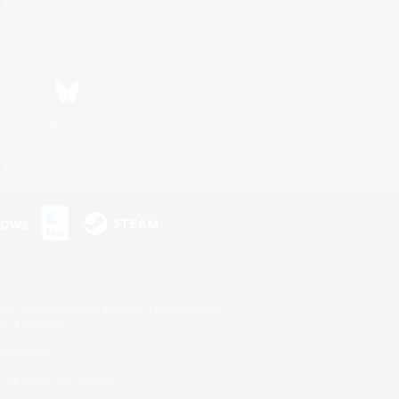
Bluesky
利用者情報の外部送信について
s or trademarks of Sony Interactive Entertainment Inc.
up of companies.
er countries.
U.S. and/or other countries.