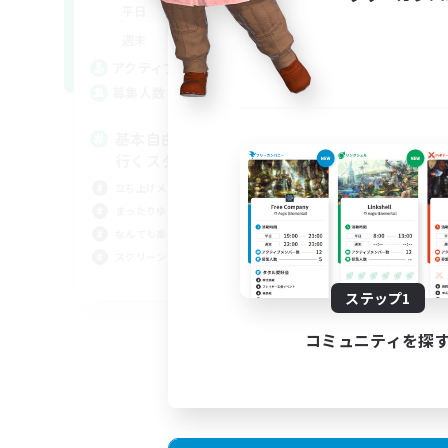
18:00
2:00
平日
9:00
2:00
週末
1
アクティブメンバー数
64
募集人数
基本自由に！声かけあって色々
行くスタイル！
立ち上げメンバー募集
まったりゆっくり楽しむ
なんでも楽しむ
スクリーンショット撮影
JA
ステップ1
募集期間: 2026/09/01 まで
コミュニティを探