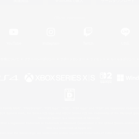
関連商品
e-STOREで購入
ゲームダウンロード
Official Information
YouTube
Instagram
Twitch
LINE
著作権について
プライバシーポリシー
サポートセンター
ライセンス
ルール＆ポリシー
 Family Mark", "PlayStation", "PS5 logo", "PS5", "PS4 logo" and "PS4" are registered trademark
XBOX Sphere mark, the Series X|S logo and XBOX Series X|S are trademarks of the Microsoft gro
Nintendo Switch is a trademark of Nintendo.
ither a registered trademark or trademark of Microsoft Corporation in the United States and/or oth
Mac is a trademark of Apple Inc.
eam and the Steam logo are trademarks and/or registered trademarks of Valve Corporation in the 