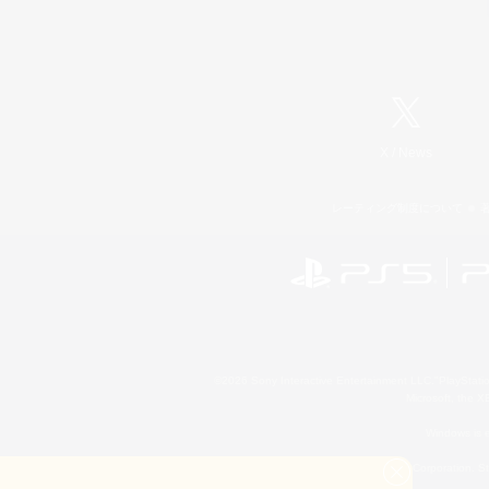
X
/
News
レーティング制度について
©2026 Sony Interactive Entertainment LLC."PlayStation
Microsoft, the 
Windows is e
©2026 Valve Corporation. St