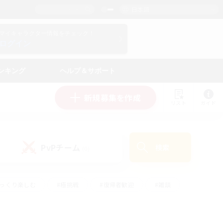
日本語
マイキャラクター情報をチェック！
ログイン
ンキング
ヘルプ＆サポート
新規募集を作成
リスト
ガイド
PvPチーム
検索
(0)
ゆっくり楽しむ
#極挑戦
#復帰者歓迎
#雑談
#ハウジング
#トレジャーハント
#レベリング
#プレイヤー主催イベント