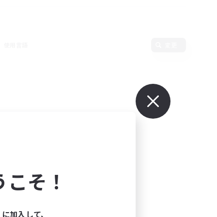
使用言語
変更
うこそ！
ィに加入して、