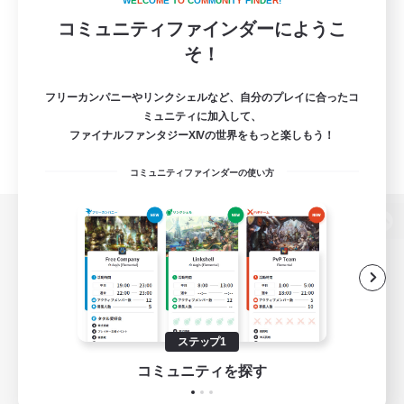
W
E
L
C
O
M
E
T
O
C
O
M
M
U
N
I
T
Y
F
I
N
D
E
R
!
コミュニティファインダーにようこ
そ！
フリーカンパニーやリンクシェルなど、自分のプレイに合ったコ
ミュニティに加入して、
ファイナルファンタジーXIVの世界をもっと楽しもう！
コミュニティファインダーの使い方
パソコン版へ
関連商品
e-STOREで購入
ステップ1
ゲームダウンロード
コミュニティを探す