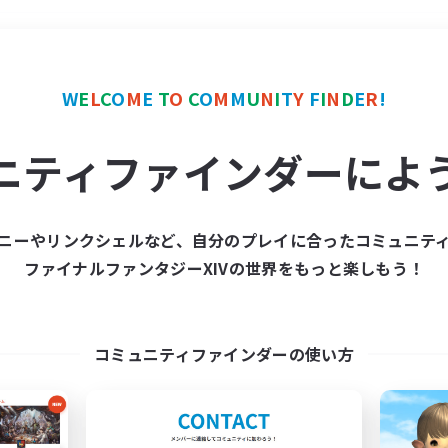
＃レベリング
使用言語
W
E
L
C
O
M
E
T
O
C
O
M
M
U
N
I
T
Y
F
I
N
D
E
R
!
ニティファインダーによ
ニーやリンクシェルなど、自分のプレイに合ったコミュニテ
ファイナルファンタジーXIVの世界をもっと楽しもう！
募集数 0件
集が見つかりませんでし
コミュニティファインダーの使い方
条件を変えて検索してみるでっす！