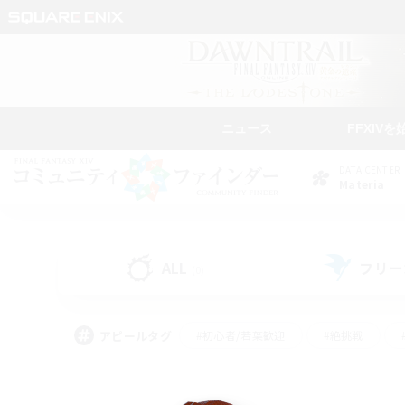
ニュース
FFXIVを
DATA CENTER
Materia
ALL
フリー
(0)
アピールタグ
#初心者/若葉歓迎
#絶挑戦
#学生中心
#なんでも楽しむ
#モブハント
#
#演奏
#ミラプリ（ミラ