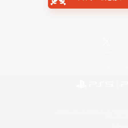
X
/
News
レーティング制度について
©2026 Sony Interactive Entertainment LLC."PlayStation
Microsoft, the 
Windows is e