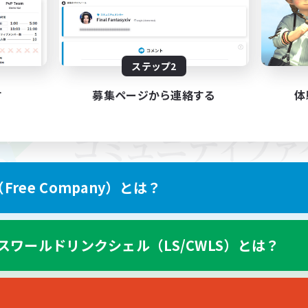
ステップ2
す
募集ページから連絡する
体
ree Company）とは？
スワールドリンクシェル（LS/CWLS）とは？
スマートフォン版へ