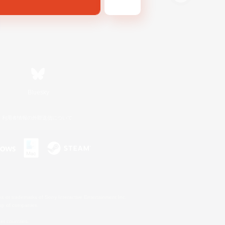
Bluesky
利用者情報の外部送信について
s or trademarks of Sony Interactive Entertainment Inc.
up of companies.
er countries.