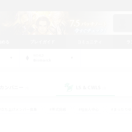
始める
プレイガイド
コミュニティ
ラ
WORLD
Bismarck
カンパニー
LS & CWLS
(0)
(0)
#立ち上げメンバー募集
#零式挑戦
#社会人中心
#まったり
体験歓迎
#クラフター中心
#ロールプレイ
#ギャザラー中心
ージュプリズム）
#スクリーンショット撮影
#クリア目指して頑張る