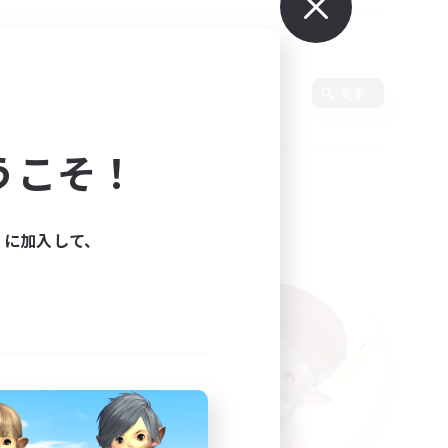
変更
うこそ！
ィに加入して、
た。