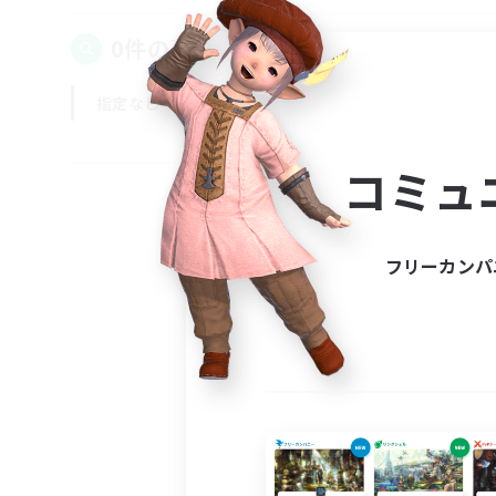
0件の募集が見つかりました！
指定なし
平日
週末
コミュ
フリーカンパ
募