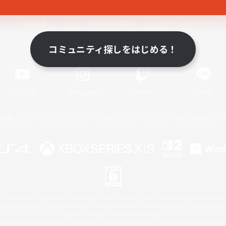
関連商品
e-STOREで購入
ゲームダウンロード
コミュニティ探しをはじめる！
Official Information
YouTube
Instagram
Twitch
LINE
著作権について
プライバシーポリシー
サポートセンター
ライセンス
ルール＆ポリシー
 Family Mark", "PlayStation", "PS5 logo", "PS5", "PS4 logo" and "PS4" are registered trademark
XBOX Sphere mark, the Series X|S logo and XBOX Series X|S are trademarks of the Microsoft gro
Nintendo Switch is a trademark of Nintendo.
ither a registered trademark or trademark of Microsoft Corporation in the United States and/or oth