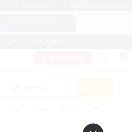
日本語
マイキャラクター情報をチェック！
ログイン
ンキング
ヘルプ＆サポート
新規募集を作成
リスト
ガイド
PvPチーム
検索
(0)
ゆっくり楽しむ
#極挑戦
#復帰者歓迎
#雑談
#ハウジング
#トレジャーハント
#レベリング
#プレイヤー主催イベント