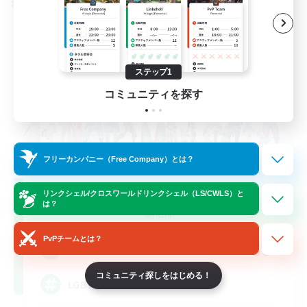
クロスワールドリンクシェル
ステップ1
コミュニティを探す
フリーカンパニー（Free Company）とは？
Rainbow Connection
リンクシェル/クロスワールドリンクシェル（LS/CWLS）と
は？
追加メンバー募集
Materia
PvPチームとは？
50
募集人数
コミュニティ探しをはじめる！
LGBTQIA+