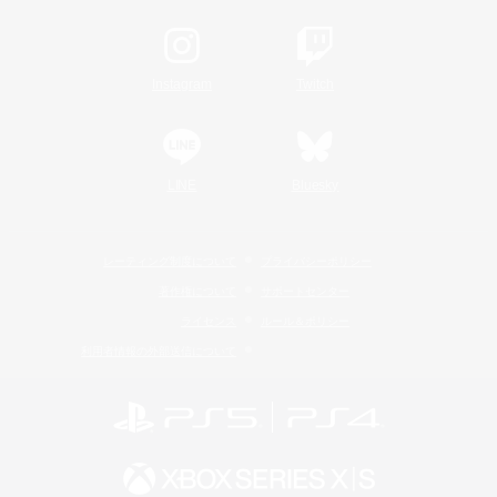
Instagram
Twitch
LINE
Bluesky
レーティング制度について
プライバシーポリシー
著作権について
サポートセンター
ライセンス
ルール＆ポリシー
利用者情報の外部送信について