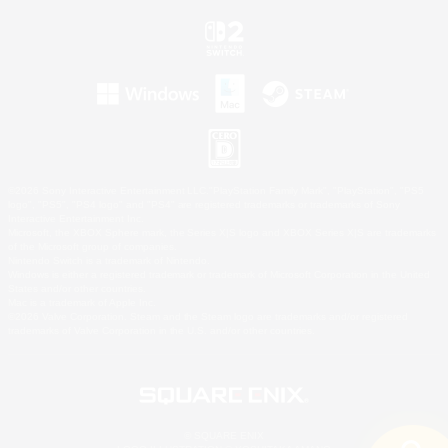
©2026 Sony Interactive Entertainment LLC."PlayStation Family Mark", "PlayStation", "PS5
logo", "PS5", "PS4 logo" and "PS4" are registered trademarks or trademarks of Sony
Interactive Entertainment Inc.
Microsoft, the XBOX Sphere mark, the Series X|S logo and XBOX Series X|S are trademarks
of the Microsoft group of companies.
Nintendo Switch is a trademark of Nintendo.
Windows is either a registered trademark or trademark of Microsoft Corporation in the United
States and/or other countries.
Mac is a trademark of Apple Inc.
©2026 Valve Corporation. Steam and the Steam logo are trademarks and/or registered
trademarks of Valve Corporation in the U.S. and/or other countries.
© SQUARE ENIX