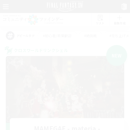
リスト
募集作成
#初心者/若葉歓迎
#絶挑戦
#立ち上げメ
アピールタグ
クロスワールドリンクシェル
NEW
MAMEGAE - materia -