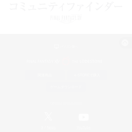
パソコン版へ
関連商品
e-STOREで購入
ゲームダウンロード
Official Information
/
X
News
YouTube