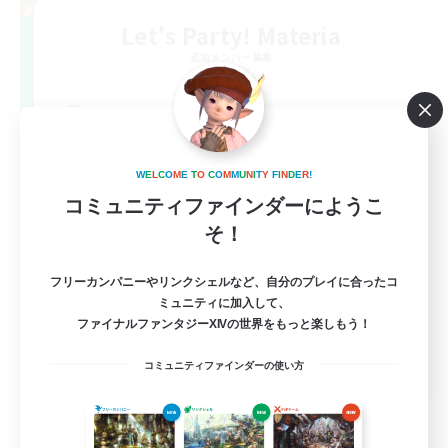
Let's Party! Materia
追加メンバー募集
Materia
999
募集人数
LetsPartyFFXIVDiscord
W
E
L
C
O
M
E
T
O
C
O
M
M
U
N
I
T
Y
F
I
N
D
E
R
!
コミュニティファインダーにようこ
そ！
フリーカンパニーやリンクシェルなど、自分のプレイに合ったコ
ミュニティに加入して、
ファイナルファンタジーXIVの世界をもっと楽しもう！
EN
コミュニティファインダーの使い方
詳細を見る
募集期間: 2026/08/24 まで