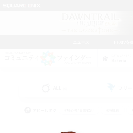
ニュース
FFXIVを
DATA CENTER
Materia
ALL
フリー
(0)
アピールタグ
#初心者/若葉歓迎
#絶挑戦
#学生中心
#なんでも楽しむ
#モブハント
#
#演奏
#ミラプリ（ミラ