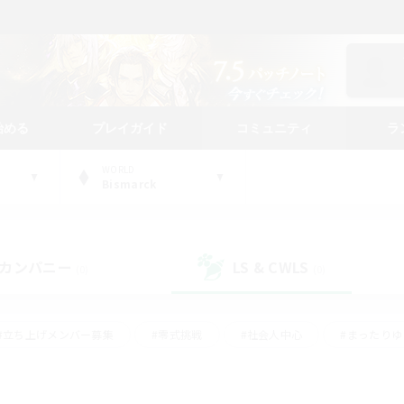
始める
プレイガイド
コミュニティ
ラ
WORLD
Bismarck
カンパニー
LS & CWLS
(0)
(0)
#立ち上げメンバー募集
#零式挑戦
#社会人中心
#まったり
体験歓迎
#クラフター中心
#ロールプレイ
#ギャザラー中心
ージュプリズム）
#スクリーンショット撮影
#クリア目指して頑張る