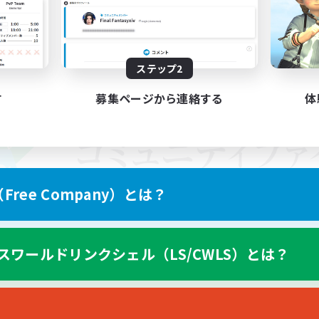
ステップ2
す
募集ページから連絡する
体
ree Company）とは？
スワールドリンクシェル（LS/CWLS）とは？
スマートフォン版へ