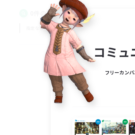
0件の募集が見つかりました！
指定なし
平日
週末
コミュ
フリーカンパ
募