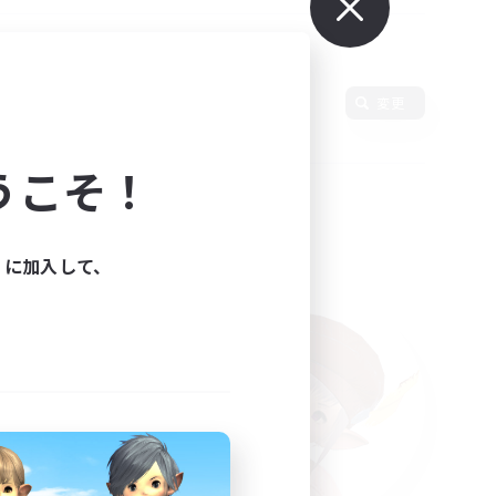
変更
うこそ！
ィに加入して、
た。