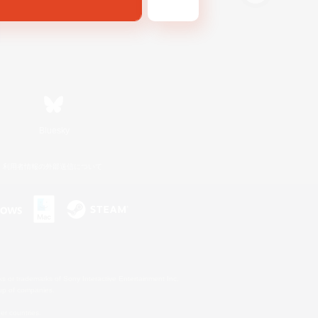
Bluesky
利用者情報の外部送信について
s or trademarks of Sony Interactive Entertainment Inc.
up of companies.
er countries.