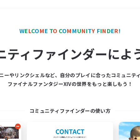
＃ハウジング
使用言語
W
E
L
C
O
M
E
T
O
C
O
M
M
U
N
I
T
Y
F
I
N
D
E
R
!
ニティファインダーによ
ニーやリンクシェルなど、自分のプレイに合ったコミュニテ
ファイナルファンタジーXIVの世界をもっと楽しもう！
募集数 0件
集が見つかりませんでし
コミュニティファインダーの使い方
条件を変えて検索してみるでっす！