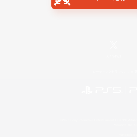
X
/
News
レーティング制度について
©2026 Sony Interactive Entertainment LLC."PlayStation
Microsoft, the 
Windows is e