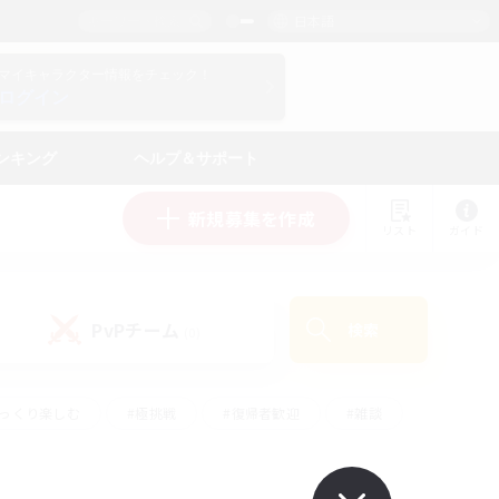
日本語
マイキャラクター情報をチェック！
ログイン
ンキング
ヘルプ＆サポート
新規募集を作成
リスト
ガイド
PvPチーム
検索
(0)
ゆっくり楽しむ
#極挑戦
#復帰者歓迎
#雑談
#ハウジング
#トレジャーハント
#レベリング
#プレイヤー主催イベント