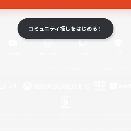
関連商品
e-STOREで購入
ゲームダウンロード
コミュニティ探しをはじめる！
Official Information
YouTube
Instagram
Twitch
LINE
著作権について
プライバシーポリシー
サポートセンター
ライセンス
ルール＆ポリシー
 Family Mark", "PlayStation", "PS5 logo", "PS5", "PS4 logo" and "PS4" are registered trademark
XBOX Sphere mark, the Series X|S logo and XBOX Series X|S are trademarks of the Microsoft gro
Nintendo Switch is a trademark of Nintendo.
ither a registered trademark or trademark of Microsoft Corporation in the United States and/or oth