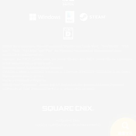
©2026 Sony Interactive Entertainment LLC."PlayStation Family Mark", "PlayStation", "PS5
logo", "PS5", "PS4 logo" and "PS4" are registered trademarks or trademarks of Sony
Interactive Entertainment Inc.
Microsoft, the XBOX Sphere mark, the Series X|S logo and XBOX Series X|S are trademarks
of the Microsoft group of companies.
Nintendo Switch is a trademark of Nintendo.
Windows is either a registered trademark or trademark of Microsoft Corporation in the United
States and/or other countries.
Mac is a trademark of Apple Inc.
©2026 Valve Corporation. Steam and the Steam logo are trademarks and/or registered
trademarks of Valve Corporation in the U.S. and/or other countries.
© SQUARE ENIX
LOGO ILLUSTRATION:© YOSHITAKA AMANO
検索する