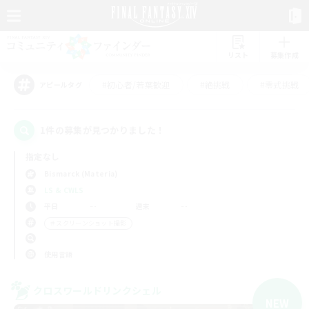
リスト
募集作成
#初心者/若葉歓迎
#絶挑戦
#零式挑戦
アピールタグ
1件の募集が見つかりました！
指定なし
Bismarck (Materia)
LS & CWLS
平日
週末
＃スクリーンショット撮影
使用言語
クロスワールドリンクシェル
NEW