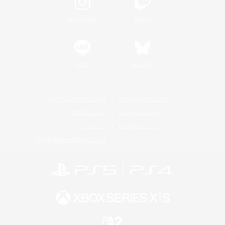
Instagram
Twitch
LINE
Bluesky
レーティング制度について
プライバシーポリシー
著作権について
サポートセンター
ライセンス
ルール＆ポリシー
利用者情報の外部送信について