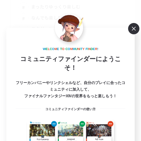
まったりゆっくり楽しむ
なんでも楽しむ
スクリーンショット撮影
JA
詳細を見る
W
E
L
C
O
M
E
T
O
C
O
M
M
U
N
I
T
Y
F
I
N
D
E
R
!
募集期間: 2026/09/01 まで
コミュニティファインダーにようこ
そ！
フリーカンパニーやリンクシェルなど、自分のプレイに合ったコ
ミュニティに加入して、
ファイナルファンタジーXIVの世界をもっと楽しもう！
コミュニティファインダーの使い方