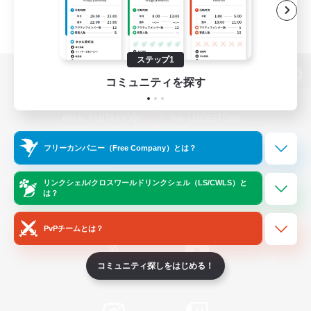
ステップ1
コミュニティを探す
パソコン版へ
フリーカンパニー（Free Company）とは？
関連商品
e-STOREで購入
ゲームダウンロード
リンクシェル/クロスワールドリンクシェル（LS/CWLS）と
は？
Official Information
PvPチームとは？
コミュニティ探しをはじめる！
/
X
News
YouTube