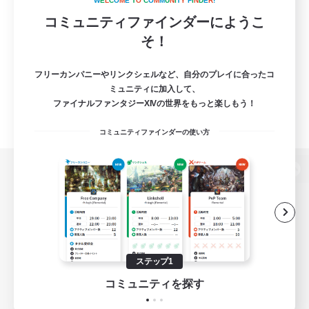
W
E
L
C
O
M
E
T
O
C
O
M
M
U
N
I
T
Y
F
I
N
D
E
R
!
コミュニティファインダーにようこ
そ！
フリーカンパニーやリンクシェルなど、自分のプレイに合ったコ
ミュニティに加入して、
ファイナルファンタジーXIVの世界をもっと楽しもう！
コミュニティファインダーの使い方
パソコン版へ
関連商品
e-STOREで購入
ステップ1
ゲームダウンロード
コミュニティを探す